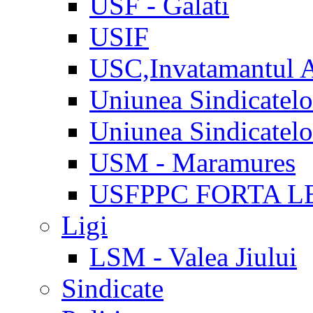
USF - Galati
USIF
USC,Invatamantul 
Uniunea Sindicatel
Uniunea Sindicatel
USM - Maramures
USFPPC FORTA L
Ligi
LSM - Valea Jiului
Sindicate