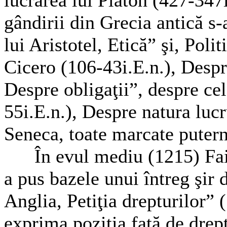
lucrarea lui Platon (427-347
gândirii din Grecia antică s-a
lui Aristotel, Etică” şi, Poli
Cicero (106-43i.E.n.), Desp
Despre obligaţii”, despre cel
55i.E.n.), Despre natura lucr
Seneca, toate marcate putern
În evul mediu (1215) Fai
a pus bazele unui întreg şir 
Anglia, Petiţia drepturilor” (
exprima poziţia faţă de drept