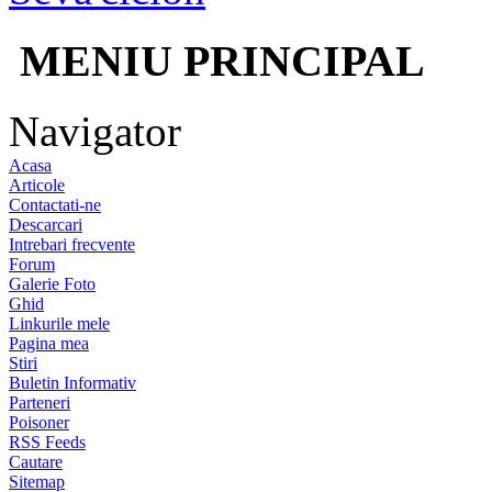
MENIU PRINCIPAL
Navigator
Acasa
Articole
Contactati-ne
Descarcari
Intrebari frecvente
Forum
Galerie Foto
Ghid
Linkurile mele
Pagina mea
Stiri
Buletin Informativ
Parteneri
Poisoner
RSS Feeds
Cautare
Sitemap