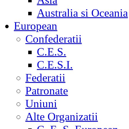
Australia si Oceania
European
Confederatii
C.E.S.
C.E.S.I.
Federatii
Patronate
Uniuni
Alte Organizatii