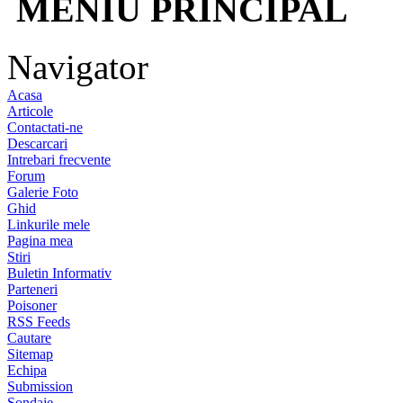
MENIU PRINCIPAL
Navigator
Acasa
Articole
Contactati-ne
Descarcari
Intrebari frecvente
Forum
Galerie Foto
Ghid
Linkurile mele
Pagina mea
Stiri
Buletin Informativ
Parteneri
Poisoner
RSS Feeds
Cautare
Sitemap
Echipa
Submission
Sondaje