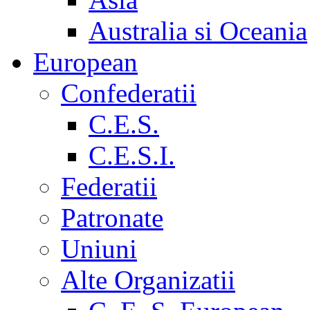
Australia si Oceania
European
Confederatii
C.E.S.
C.E.S.I.
Federatii
Patronate
Uniuni
Alte Organizatii