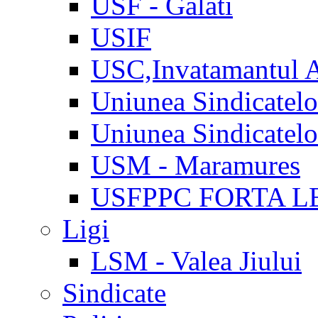
USF - Galati
USIF
USC,Invatamantul 
Uniunea Sindicatel
Uniunea Sindicatel
USM - Maramures
USFPPC FORTA L
Ligi
LSM - Valea Jiului
Sindicate