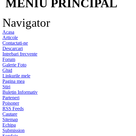
MENIU PRINCIPAL
Navigator
Acasa
Articole
Contactati-ne
Descarcari
Intrebari frecvente
Forum
Galerie Foto
Ghid
Linkurile mele
Pagina mea
Stiri
Buletin Informativ
Parteneri
Poisoner
RSS Feeds
Cautare
Sitemap
Echipa
Submission
Sondaje