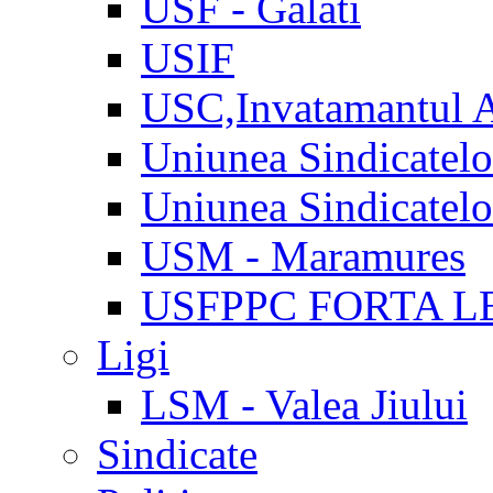
USF - Galati
USIF
USC,Invatamantul 
Uniunea Sindicatel
Uniunea Sindicatel
USM - Maramures
USFPPC FORTA L
Ligi
LSM - Valea Jiului
Sindicate