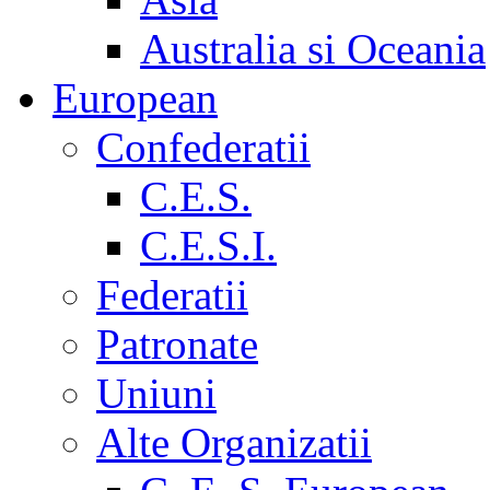
Australia si Oceania
European
Confederatii
C.E.S.
C.E.S.I.
Federatii
Patronate
Uniuni
Alte Organizatii