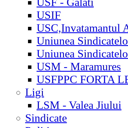
USF - Galati
USIF
USC,Invatamantul 
Uniunea Sindicatel
Uniunea Sindicatel
USM - Maramures
USFPPC FORTA L
Ligi
LSM - Valea Jiului
Sindicate