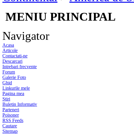
MENIU PRINCIPAL
Navigator
Acasa
Articole
Contactati-ne
Descarcari
Intrebari frecvente
Forum
Galerie Foto
Ghid
Linkurile mele
Pagina mea
Stiri
Buletin Informativ
Parteneri
Poisoner
RSS Feeds
Cautare
Sitemap