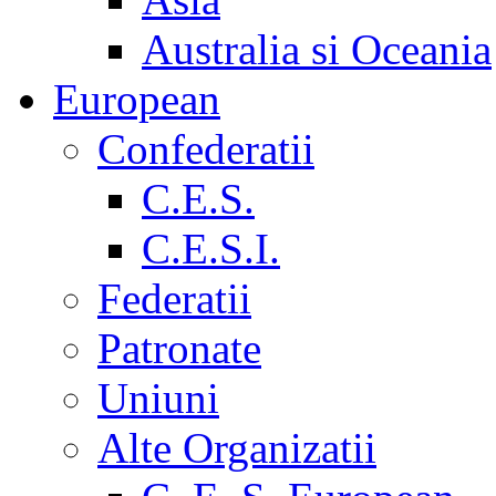
Australia si Oceania
European
Confederatii
C.E.S.
C.E.S.I.
Federatii
Patronate
Uniuni
Alte Organizatii