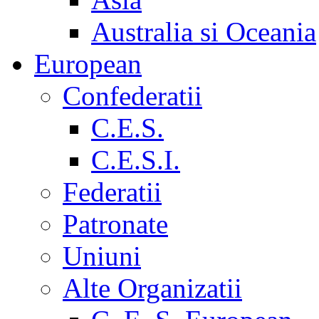
Australia si Oceania
European
Confederatii
C.E.S.
C.E.S.I.
Federatii
Patronate
Uniuni
Alte Organizatii