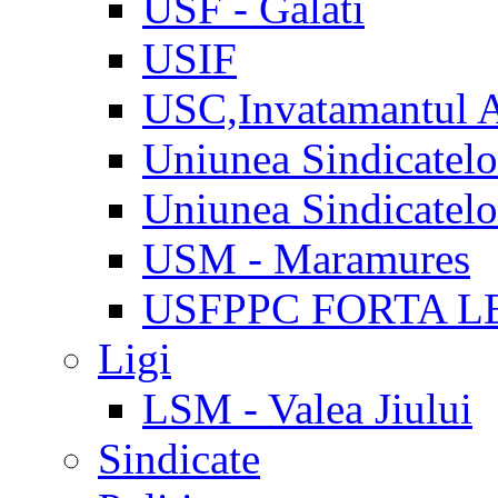
USF - Galati
USIF
USC,Invatamantul 
Uniunea Sindicatel
Uniunea Sindicatel
USM - Maramures
USFPPC FORTA L
Ligi
LSM - Valea Jiului
Sindicate