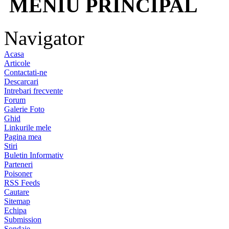
MENIU PRINCIPAL
Navigator
Acasa
Articole
Contactati-ne
Descarcari
Intrebari frecvente
Forum
Galerie Foto
Ghid
Linkurile mele
Pagina mea
Stiri
Buletin Informativ
Parteneri
Poisoner
RSS Feeds
Cautare
Sitemap
Echipa
Submission
Sondaje