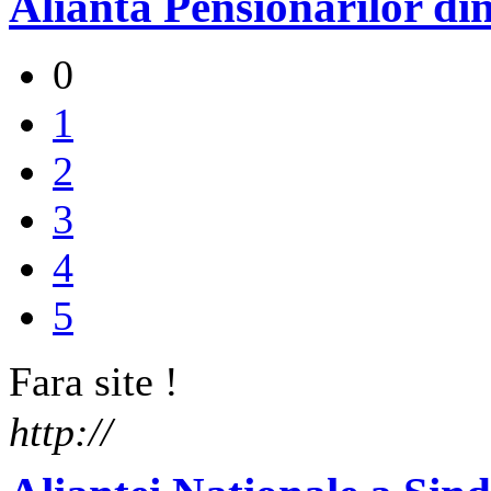
Alianta Pensionarilor d
0
1
2
3
4
5
Fara site !
http://