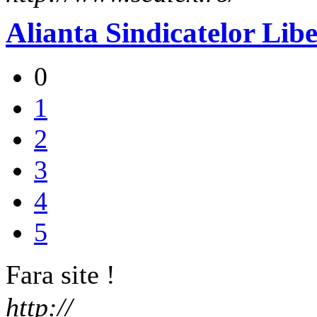
Alianta Sindicatelor Lib
0
1
2
3
4
5
Fara site !
http://