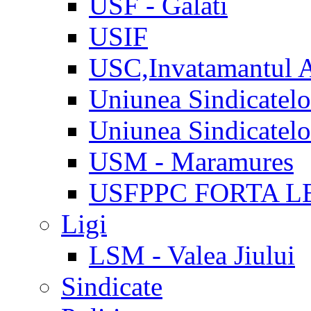
USF - Galati
USIF
USC,Invatamantul 
Uniunea Sindicatel
Uniunea Sindicatel
USM - Maramures
USFPPC FORTA L
Ligi
LSM - Valea Jiului
Sindicate