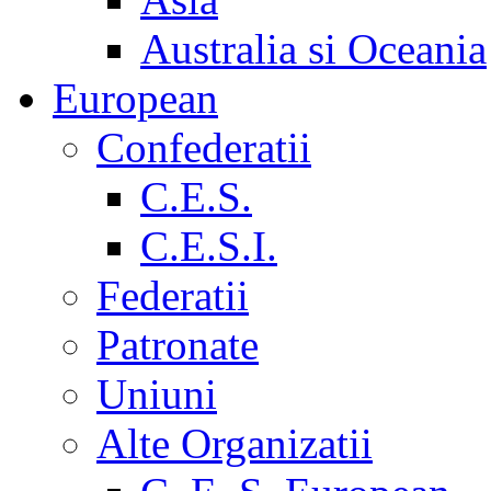
Australia si Oceania
European
Confederatii
C.E.S.
C.E.S.I.
Federatii
Patronate
Uniuni
Alte Organizatii