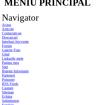
MENIU PRINCIPAL
Navigator
Acasa
Articole
Contactati-ne
Descarcari
Intrebari frecvente
Forum
Galerie Foto
Ghid
Linkurile mele
Pagina mea
Stiri
Buletin Informativ
Parteneri
Poisoner
RSS Feeds
Cautare
Sitemap
Echipa
Submission
Sondaje