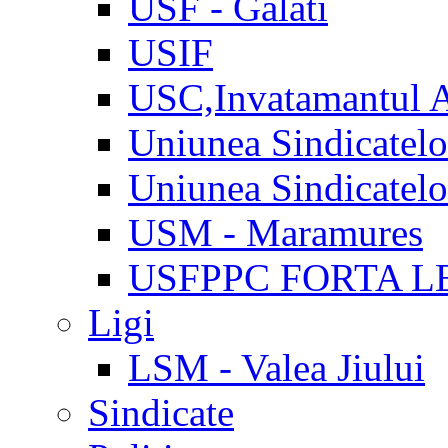
USF - Galati
USIF
USC,Invatamantul 
Uniunea Sindicatel
Uniunea Sindicatel
USM - Maramures
USFPPC FORTA L
Ligi
LSM - Valea Jiului
Sindicate