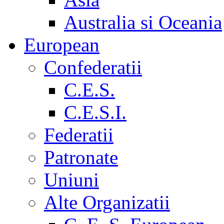
Australia si Oceania
European
Confederatii
C.E.S.
C.E.S.I.
Federatii
Patronate
Uniuni
Alte Organizatii