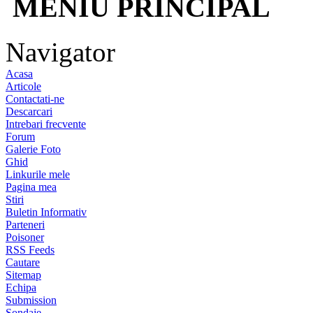
MENIU PRINCIPAL
Navigator
Acasa
Articole
Contactati-ne
Descarcari
Intrebari frecvente
Forum
Galerie Foto
Ghid
Linkurile mele
Pagina mea
Stiri
Buletin Informativ
Parteneri
Poisoner
RSS Feeds
Cautare
Sitemap
Echipa
Submission
Sondaje