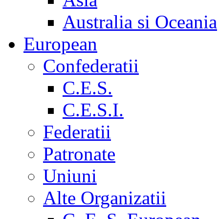
Australia si Oceania
European
Confederatii
C.E.S.
C.E.S.I.
Federatii
Patronate
Uniuni
Alte Organizatii