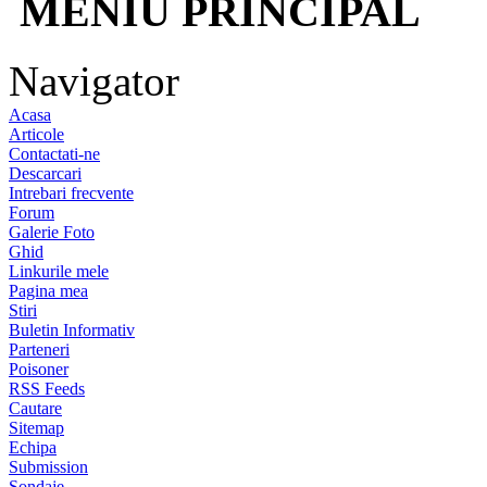
MENIU PRINCIPAL
Navigator
Acasa
Articole
Contactati-ne
Descarcari
Intrebari frecvente
Forum
Galerie Foto
Ghid
Linkurile mele
Pagina mea
Stiri
Buletin Informativ
Parteneri
Poisoner
RSS Feeds
Cautare
Sitemap
Echipa
Submission
Sondaje