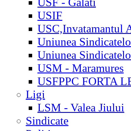
USF - Galati
USIF
USC,Invatamantul 
Uniunea Sindicatel
Uniunea Sindicatel
USM - Maramures
USFPPC FORTA L
Ligi
LSM - Valea Jiului
Sindicate