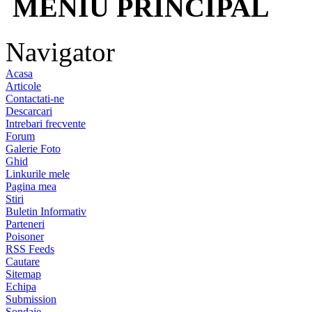
MENIU PRINCIPAL
Navigator
Acasa
Articole
Contactati-ne
Descarcari
Intrebari frecvente
Forum
Galerie Foto
Ghid
Linkurile mele
Pagina mea
Stiri
Buletin Informativ
Parteneri
Poisoner
RSS Feeds
Cautare
Sitemap
Echipa
Submission
Sondaje