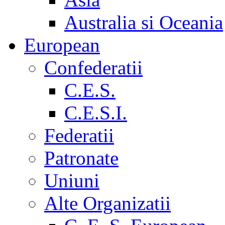
Australia si Oceania
European
Confederatii
C.E.S.
C.E.S.I.
Federatii
Patronate
Uniuni
Alte Organizatii