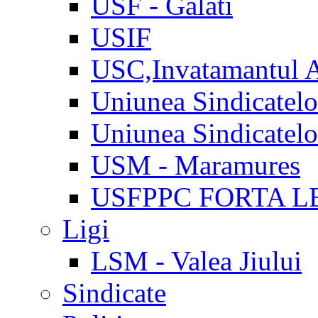
USF - Galati
USIF
USC,Invatamantul 
Uniunea Sindicatel
Uniunea Sindicatel
USM - Maramures
USFPPC FORTA L
Ligi
LSM - Valea Jiului
Sindicate