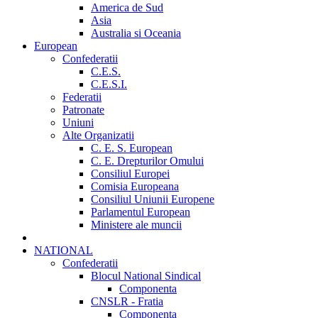
America de Sud
Asia
Australia si Oceania
European
Confederatii
C.E.S.
C.E.S.I.
Federatii
Patronate
Uniuni
Alte Organizatii
C. E. S. European
C. E. Drepturilor Omului
Consiliul Europei
Comisia Europeana
Consiliul Uniunii Europene
Parlamentul European
Ministere ale muncii
NATIONAL
Confederatii
Blocul National Sindical
Componenta
CNSLR - Fratia
Componenta