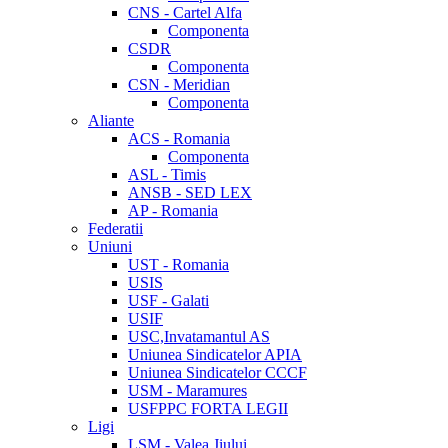
CNS - Cartel Alfa
Componenta
CSDR
Componenta
CSN - Meridian
Componenta
Aliante
ACS - Romania
Componenta
ASL - Timis
ANSB - SED LEX
AP - Romania
Federatii
Uniuni
UST - Romania
USIS
USF - Galati
USIF
USC,Invatamantul AS
Uniunea Sindicatelor APIA
Uniunea Sindicatelor CCCF
USM - Maramures
USFPPC FORTA LEGII
Ligi
LSM - Valea Jiului