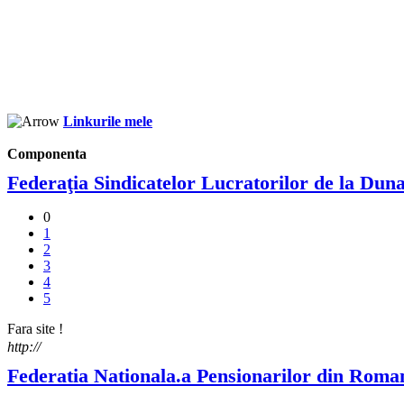
Linkurile mele
Componenta
Federaţia Sindicatelor Lucratorilor de la Du
0
1
2
3
4
5
Fara site !
http://
Federatia Nationala.a Pensionarilor din Roma