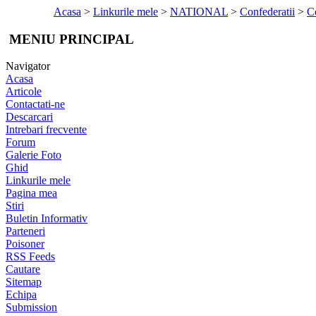
Acasa
>
Linkurile mele
>
NATIONAL
>
Confederatii
>
Co
MENIU PRINCIPAL
Navigator
Acasa
Articole
Contactati-ne
Descarcari
Intrebari frecvente
Forum
Galerie Foto
Ghid
Linkurile mele
Pagina mea
Stiri
Buletin Informativ
Parteneri
Poisoner
RSS Feeds
Cautare
Sitemap
Echipa
Submission