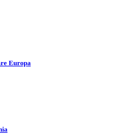
nare Europa
nia