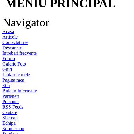
MENIU PRINCIPAL
Navigator
Acasa
Articole
Contactati-ne
Descarcari
Intrebari frecvente
Forum
Galerie Foto
Ghid
Linkurile mele
Pagina mea
Stiri
Buletin Informativ
Parteneri
Poisoner
RSS Feeds
Cautare
Sitemap
Echipa
Submission
Sondaje