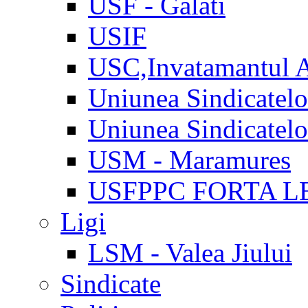
USF - Galati
USIF
USC,Invatamantul 
Uniunea Sindicatel
Uniunea Sindicatel
USM - Maramures
USFPPC FORTA L
Ligi
LSM - Valea Jiului
Sindicate