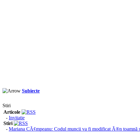
Subiecte
Stiri
Articole
-
Invitatie
Stiri
-
Mariana CÃ¢mpeanu: Codul muncii va fi modificat Ã®n toamnă sa