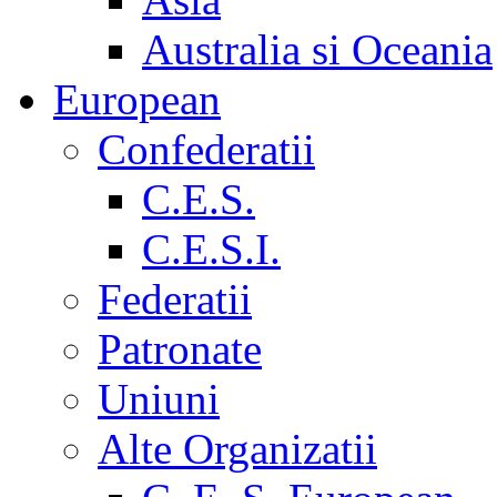
Australia si Oceania
European
Confederatii
C.E.S.
C.E.S.I.
Federatii
Patronate
Uniuni
Alte Organizatii