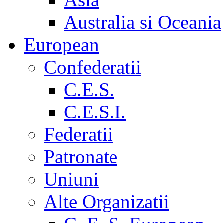
Australia si Oceania
European
Confederatii
C.E.S.
C.E.S.I.
Federatii
Patronate
Uniuni
Alte Organizatii