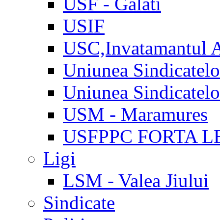
USF - Galati
USIF
USC,Invatamantul 
Uniunea Sindicatel
Uniunea Sindicatel
USM - Maramures
USFPPC FORTA L
Ligi
LSM - Valea Jiului
Sindicate