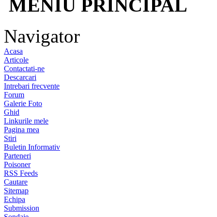
MENIU PRINCIPAL
Navigator
Acasa
Articole
Contactati-ne
Descarcari
Intrebari frecvente
Forum
Galerie Foto
Ghid
Linkurile mele
Pagina mea
Stiri
Buletin Informativ
Parteneri
Poisoner
RSS Feeds
Cautare
Sitemap
Echipa
Submission
Sondaje