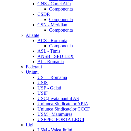
CNS - Cartel Alfa
Componenta
CSDR
Componenta
CSN - Meridian
Componenta
Aliante
ACS - Romania
Componenta
ASL - Timis
ANSB - SED LEX
AP - Romania
Federatii
Uniuni
UST - Romania
USIS
USF - Galati
USIF
USC,Invatamantul AS
Uniunea Sindicatelor APIA
Uniunea Sindicatelor CCCF
USM - Maramures
USFPPC FORTA LEGII
Ligi
LSM - Valea Jiului