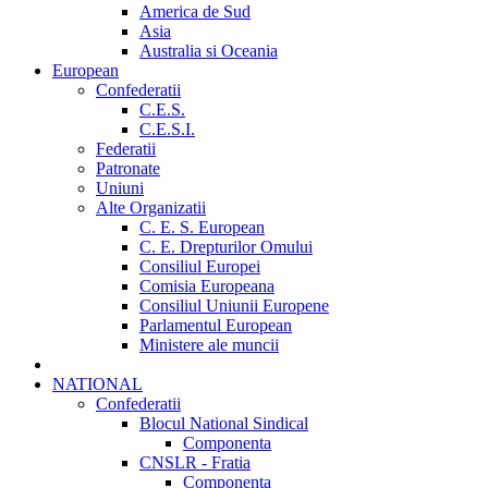
America de Sud
Asia
Australia si Oceania
European
Confederatii
C.E.S.
C.E.S.I.
Federatii
Patronate
Uniuni
Alte Organizatii
C. E. S. European
C. E. Drepturilor Omului
Consiliul Europei
Comisia Europeana
Consiliul Uniunii Europene
Parlamentul European
Ministere ale muncii
NATIONAL
Confederatii
Blocul National Sindical
Componenta
CNSLR - Fratia
Componenta