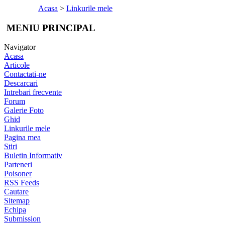
Acasa
>
Linkurile mele
MENIU PRINCIPAL
Navigator
Acasa
Articole
Contactati-ne
Descarcari
Intrebari frecvente
Forum
Galerie Foto
Ghid
Linkurile mele
Pagina mea
Stiri
Buletin Informativ
Parteneri
Poisoner
RSS Feeds
Cautare
Sitemap
Echipa
Submission