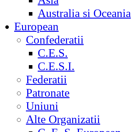
Australia si Oceania
European
Confederatii
C.E.S.
C.E.S.I.
Federatii
Patronate
Uniuni
Alte Organizatii