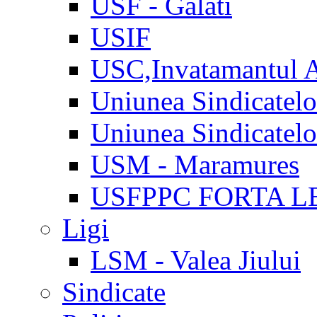
USF - Galati
USIF
USC,Invatamantul 
Uniunea Sindicatel
Uniunea Sindicatel
USM - Maramures
USFPPC FORTA L
Ligi
LSM - Valea Jiului
Sindicate