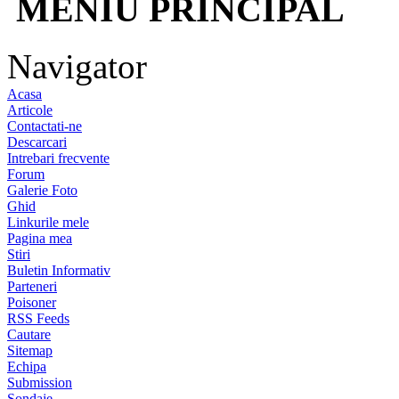
MENIU PRINCIPAL
Navigator
Acasa
Articole
Contactati-ne
Descarcari
Intrebari frecvente
Forum
Galerie Foto
Ghid
Linkurile mele
Pagina mea
Stiri
Buletin Informativ
Parteneri
Poisoner
RSS Feeds
Cautare
Sitemap
Echipa
Submission
Sondaje