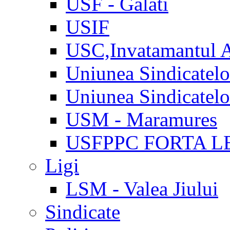
USF - Galati
USIF
USC,Invatamantul 
Uniunea Sindicatel
Uniunea Sindicatel
USM - Maramures
USFPPC FORTA L
Ligi
LSM - Valea Jiului
Sindicate