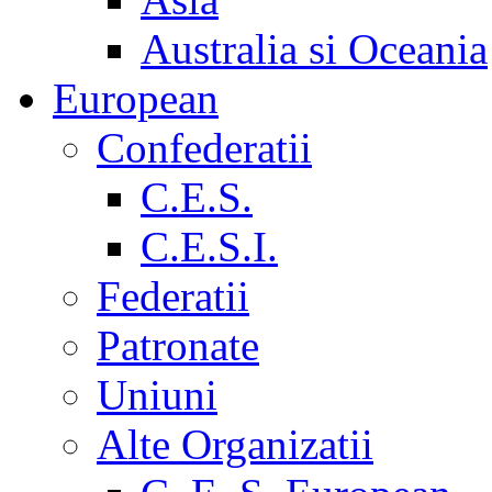
Australia si Oceania
European
Confederatii
C.E.S.
C.E.S.I.
Federatii
Patronate
Uniuni
Alte Organizatii