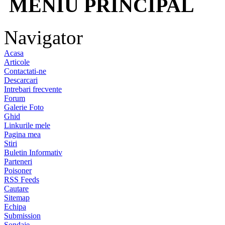
MENIU PRINCIPAL
Navigator
Acasa
Articole
Contactati-ne
Descarcari
Intrebari frecvente
Forum
Galerie Foto
Ghid
Linkurile mele
Pagina mea
Stiri
Buletin Informativ
Parteneri
Poisoner
RSS Feeds
Cautare
Sitemap
Echipa
Submission
Sondaje