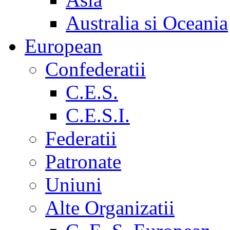
Australia si Oceania
European
Confederatii
C.E.S.
C.E.S.I.
Federatii
Patronate
Uniuni
Alte Organizatii