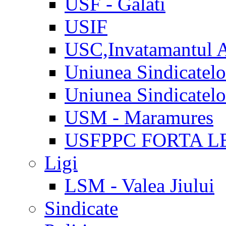
USF - Galati
USIF
USC,Invatamantul 
Uniunea Sindicatel
Uniunea Sindicatel
USM - Maramures
USFPPC FORTA L
Ligi
LSM - Valea Jiului
Sindicate