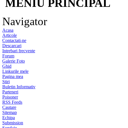
MENIU PRINCIPAL
Navigator
Acasa
Articole
Contactati-ne
Descarcari
Intrebari frecvente
Forum
Galerie Foto
Ghid
Linkurile mele
Pagina mea
Stiri
Buletin Informativ
Parteneri
Poisoner
RSS Feeds
Cautare
Sitemap
Echipa
Submission
Sondaje