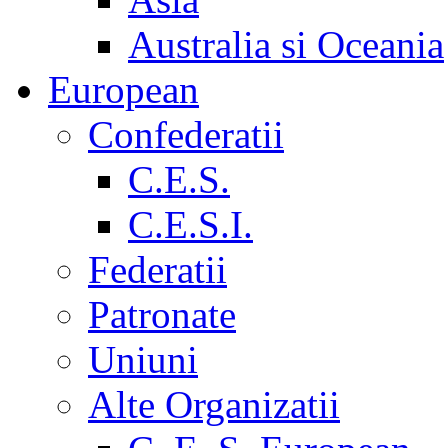
Australia si Oceania
European
Confederatii
C.E.S.
C.E.S.I.
Federatii
Patronate
Uniuni
Alte Organizatii