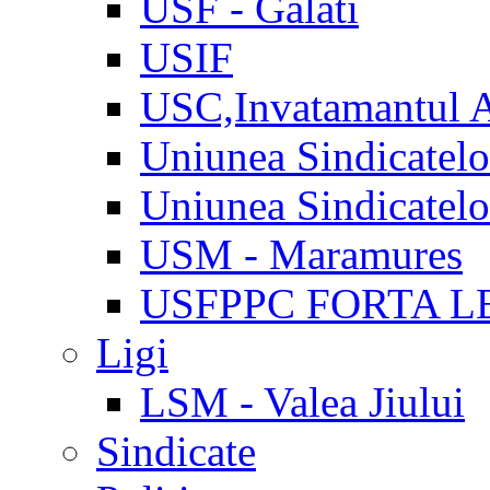
USF - Galati
USIF
USC,Invatamantul 
Uniunea Sindicatel
Uniunea Sindicatel
USM - Maramures
USFPPC FORTA L
Ligi
LSM - Valea Jiului
Sindicate