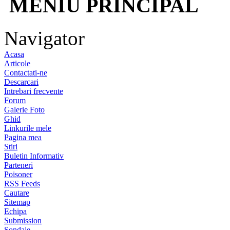
MENIU PRINCIPAL
Navigator
Acasa
Articole
Contactati-ne
Descarcari
Intrebari frecvente
Forum
Galerie Foto
Ghid
Linkurile mele
Pagina mea
Stiri
Buletin Informativ
Parteneri
Poisoner
RSS Feeds
Cautare
Sitemap
Echipa
Submission
Sondaje