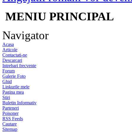
MENIU PRINCIPAL
Navigator
Acasa
Articole
Contactati-ne
Descarcari
Intrebari frecvente
Forum
Galerie Foto
Ghid
Linkurile mele
Pagina mea
Stiri
Buletin Informativ
Parteneri
Poisoner
RSS Feeds
Cautare
Sitemap