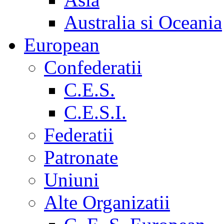
Australia si Oceania
European
Confederatii
C.E.S.
C.E.S.I.
Federatii
Patronate
Uniuni
Alte Organizatii