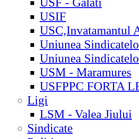
USF - Galati
USIF
USC,Invatamantul 
Uniunea Sindicatel
Uniunea Sindicatel
USM - Maramures
USFPPC FORTA L
Ligi
LSM - Valea Jiului
Sindicate