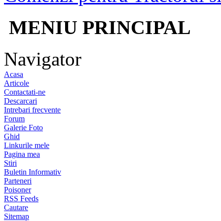
MENIU PRINCIPAL
Navigator
Acasa
Articole
Contactati-ne
Descarcari
Intrebari frecvente
Forum
Galerie Foto
Ghid
Linkurile mele
Pagina mea
Stiri
Buletin Informativ
Parteneri
Poisoner
RSS Feeds
Cautare
Sitemap