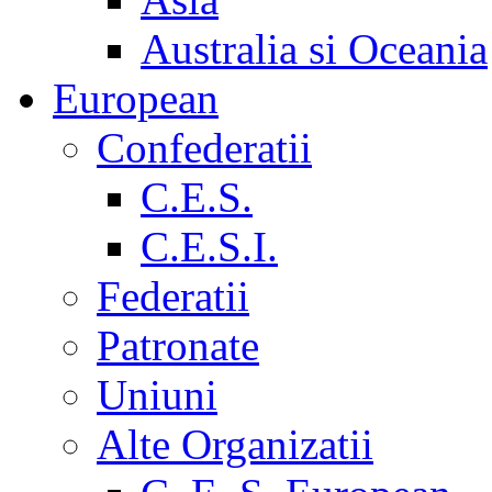
Australia si Oceania
European
Confederatii
C.E.S.
C.E.S.I.
Federatii
Patronate
Uniuni
Alte Organizatii