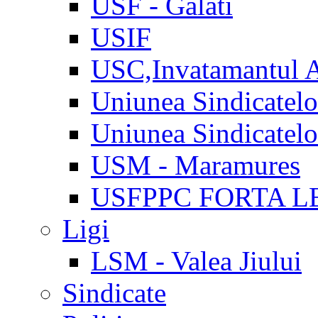
USF - Galati
USIF
USC,Invatamantul 
Uniunea Sindicatel
Uniunea Sindicatel
USM - Maramures
USFPPC FORTA L
Ligi
LSM - Valea Jiului
Sindicate