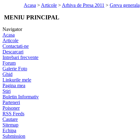
Acasa
>
Articole
>
Arhiva de Presa 2011
>
Greva generala
MENIU PRINCIPAL
Navigator
Acasa
Articole
Contactati-ne
Descarcari
Intrebari frecvente
Forum
Galerie Foto
Ghid
Linkurile mele
Pagina mea
Stiri
Buletin Informativ
Parteneri
Poisoner
RSS Feeds
Cautare
Sitemap
Echipa
Submission