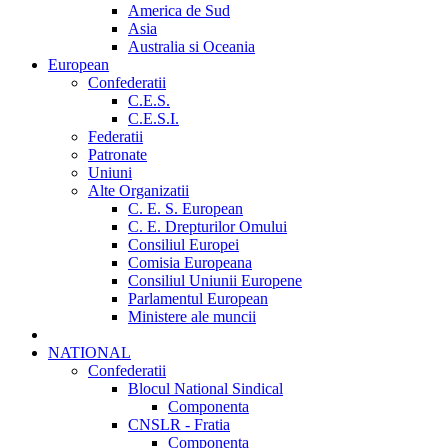
America de Sud
Asia
Australia si Oceania
European
Confederatii
C.E.S.
C.E.S.I.
Federatii
Patronate
Uniuni
Alte Organizatii
C. E. S. European
C. E. Drepturilor Omului
Consiliul Europei
Comisia Europeana
Consiliul Uniunii Europene
Parlamentul European
Ministere ale muncii
NATIONAL
Confederatii
Blocul National Sindical
Componenta
CNSLR - Fratia
Componenta