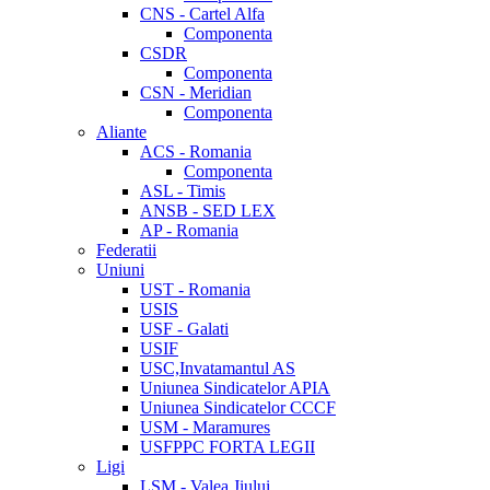
CNS - Cartel Alfa
Componenta
CSDR
Componenta
CSN - Meridian
Componenta
Aliante
ACS - Romania
Componenta
ASL - Timis
ANSB - SED LEX
AP - Romania
Federatii
Uniuni
UST - Romania
USIS
USF - Galati
USIF
USC,Invatamantul AS
Uniunea Sindicatelor APIA
Uniunea Sindicatelor CCCF
USM - Maramures
USFPPC FORTA LEGII
Ligi
LSM - Valea Jiului