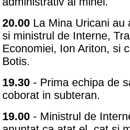
administrativ al minei.
20.00
La Mina Uricani au
si ministrul de Interne, Tra
Economiei, Ion Ariton, si c
Botis.
19.30
- Prima echipa de sal
coborat in subteran.
19.00
- Ministrul de Intern
anuntat ca atat el, cat si m