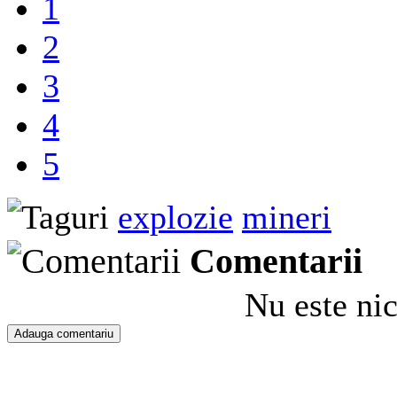
1
2
3
4
5
explozie
mineri
Comentarii
Nu este ni