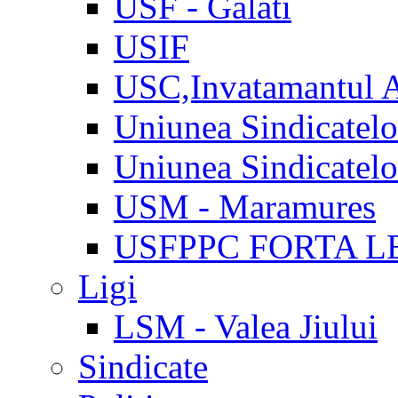
USF - Galati
USIF
USC,Invatamantul 
Uniunea Sindicatel
Uniunea Sindicatel
USM - Maramures
USFPPC FORTA L
Ligi
LSM - Valea Jiului
Sindicate