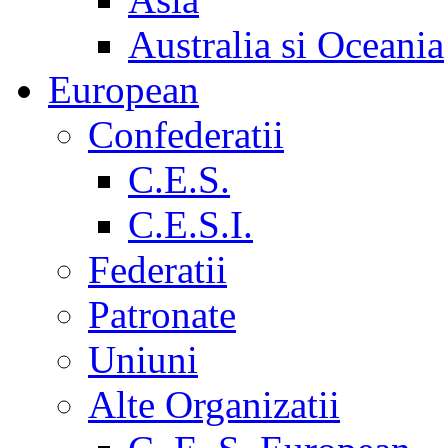
Australia si Oceania
European
Confederatii
C.E.S.
C.E.S.I.
Federatii
Patronate
Uniuni
Alte Organizatii