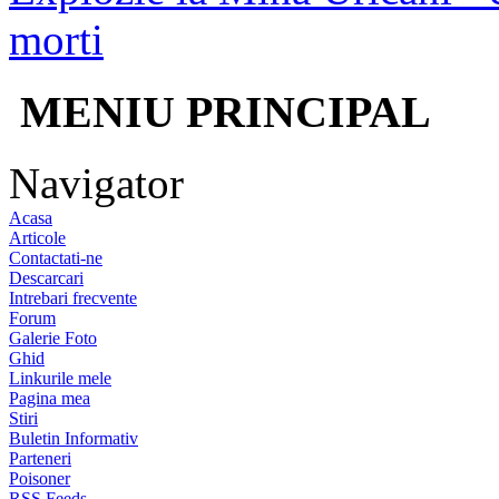
morti
MENIU PRINCIPAL
Navigator
Acasa
Articole
Contactati-ne
Descarcari
Intrebari frecvente
Forum
Galerie Foto
Ghid
Linkurile mele
Pagina mea
Stiri
Buletin Informativ
Parteneri
Poisoner
RSS Feeds