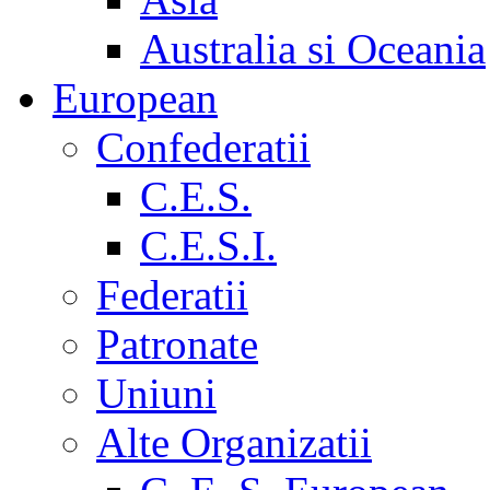
Australia si Oceania
European
Confederatii
C.E.S.
C.E.S.I.
Federatii
Patronate
Uniuni
Alte Organizatii