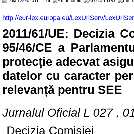
12/03/2011 11:14
admin
1181
http://eur-lex.europa.eu/LexUriServ/LexUri
2011/61/UE: Decizia Co
95/46/CE a Parlamentul
protecție adecvat asigu
datelor cu caracter per
relevanță pentru SEE
Jurnalul Oficial L 027 , 
Decizia Comisiei