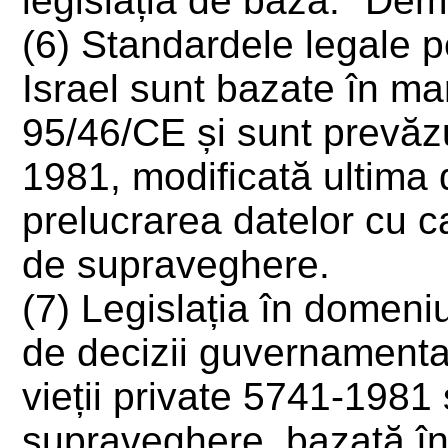
legislația de bază: "Demn
(6) Standardele legale p
Israel sunt bazate în mar
95/46/CE și sunt prevăzu
1981, modificată ultima d
prelucrarea datelor cu ca
de supraveghere.
(7) Legislația în domeni
de decizii guvernamental
vieții private 5741-1981 
supraveghere, bazată în