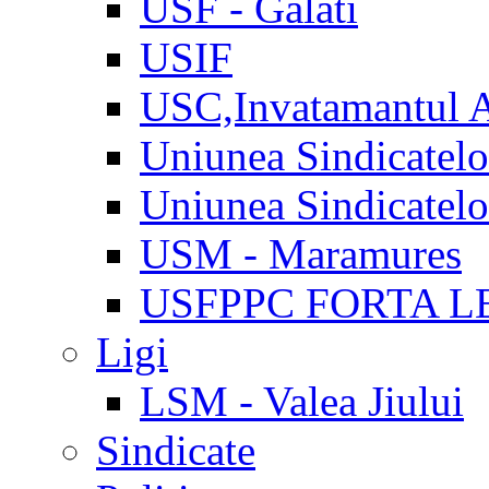
USF - Galati
USIF
USC,Invatamantul 
Uniunea Sindicatel
Uniunea Sindicatel
USM - Maramures
USFPPC FORTA L
Ligi
LSM - Valea Jiului
Sindicate