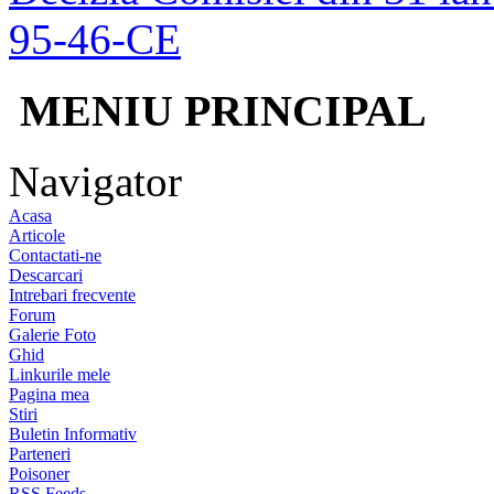
95-46-CE
MENIU PRINCIPAL
Navigator
Acasa
Articole
Contactati-ne
Descarcari
Intrebari frecvente
Forum
Galerie Foto
Ghid
Linkurile mele
Pagina mea
Stiri
Buletin Informativ
Parteneri
Poisoner
RSS Feeds