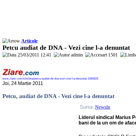
Articole
Petcu audiat de DNA - Vezi cine l-a denuntat
25/03/2011 12:41
admin
1501
www.ziare.com/stiri/dna/petcu-audiat-de-dna-vezi-cine-l-a-denuntat-1083824
Joi, 24 Martie 2011
Petcu, audiat de DNA - Vezi cine l-a denuntat
Sursa:
NewsIn
Liderul sindical Marius P
bani de la un om de aface