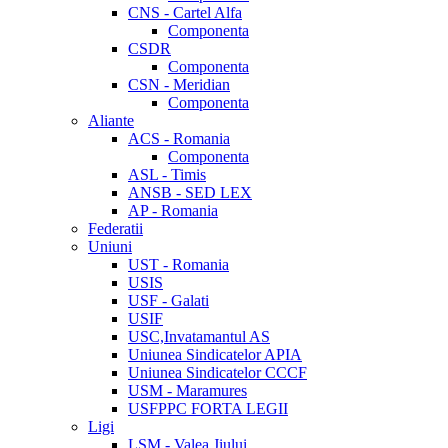
CNS - Cartel Alfa
Componenta
CSDR
Componenta
CSN - Meridian
Componenta
Aliante
ACS - Romania
Componenta
ASL - Timis
ANSB - SED LEX
AP - Romania
Federatii
Uniuni
UST - Romania
USIS
USF - Galati
USIF
USC,Invatamantul AS
Uniunea Sindicatelor APIA
Uniunea Sindicatelor CCCF
USM - Maramures
USFPPC FORTA LEGII
Ligi
LSM - Valea Jiului