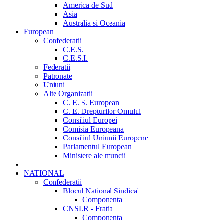
America de Sud
Asia
Australia si Oceania
European
Confederatii
C.E.S.
C.E.S.I.
Federatii
Patronate
Uniuni
Alte Organizatii
C. E. S. European
C. E. Drepturilor Omului
Consiliul Europei
Comisia Europeana
Consiliul Uniunii Europene
Parlamentul European
Ministere ale muncii
NATIONAL
Confederatii
Blocul National Sindical
Componenta
CNSLR - Fratia
Componenta