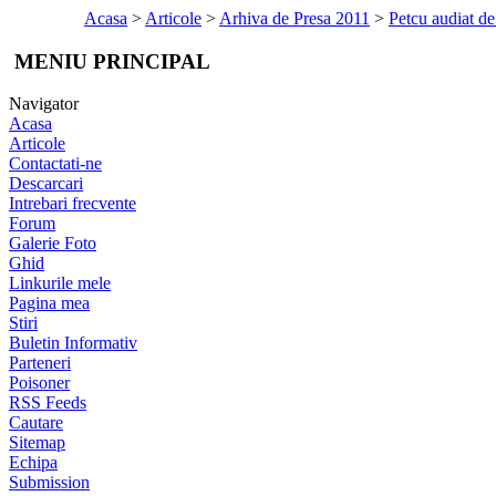
Acasa
>
Articole
>
Arhiva de Presa 2011
>
Petcu audiat de
MENIU PRINCIPAL
Navigator
Acasa
Articole
Contactati-ne
Descarcari
Intrebari frecvente
Forum
Galerie Foto
Ghid
Linkurile mele
Pagina mea
Stiri
Buletin Informativ
Parteneri
Poisoner
RSS Feeds
Cautare
Sitemap
Echipa
Submission