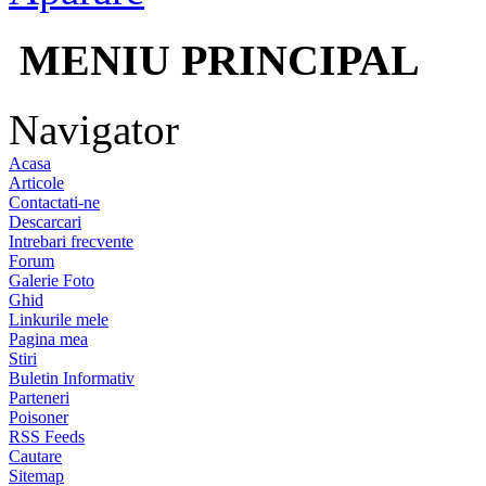
MENIU PRINCIPAL
Navigator
Acasa
Articole
Contactati-ne
Descarcari
Intrebari frecvente
Forum
Galerie Foto
Ghid
Linkurile mele
Pagina mea
Stiri
Buletin Informativ
Parteneri
Poisoner
RSS Feeds
Cautare
Sitemap