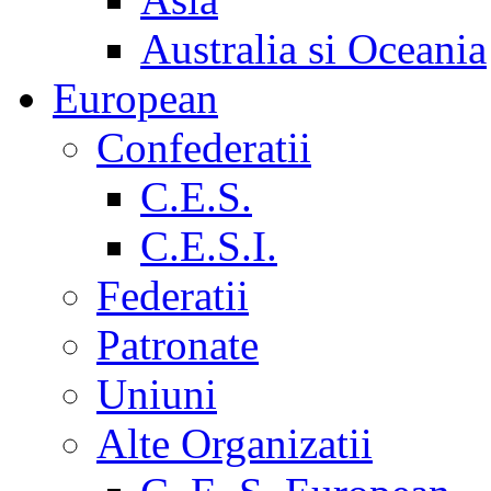
Australia si Oceania
European
Confederatii
C.E.S.
C.E.S.I.
Federatii
Patronate
Uniuni
Alte Organizatii