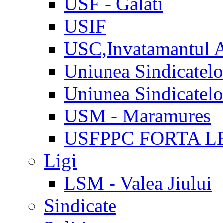
USF - Galati
USIF
USC,Invatamantul 
Uniunea Sindicatel
Uniunea Sindicatel
USM - Maramures
USFPPC FORTA L
Ligi
LSM - Valea Jiului
Sindicate