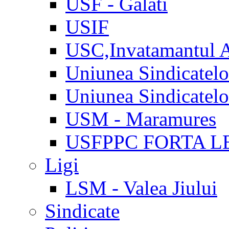
USF - Galati
USIF
USC,Invatamantul 
Uniunea Sindicatel
Uniunea Sindicatel
USM - Maramures
USFPPC FORTA L
Ligi
LSM - Valea Jiului
Sindicate