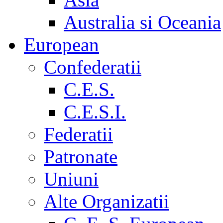
Australia si Oceania
European
Confederatii
C.E.S.
C.E.S.I.
Federatii
Patronate
Uniuni
Alte Organizatii