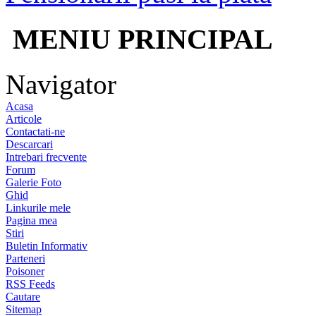
MENIU PRINCIPAL
Navigator
Acasa
Articole
Contactati-ne
Descarcari
Intrebari frecvente
Forum
Galerie Foto
Ghid
Linkurile mele
Pagina mea
Stiri
Buletin Informativ
Parteneri
Poisoner
RSS Feeds
Cautare
Sitemap