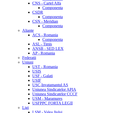
CNS - Cartel Alfa
Componenta
CSDR
Componenta
CSN - Meridian
Componenta
Aliante
ACS - Romania
Componenta
ASL - Timis
ANSB - SED LEX
AP - Romania
Federatii
Uniuni
UST - Romania
USIS
USF - Galati
USIF
USC,Invatamantul AS
Uniunea Sindicatelor APIA
Uniunea Sindicatelor CCCF
USM - Maramures
USFPPC FORTA LEGII
Ligi
LSM - Valea Jiului