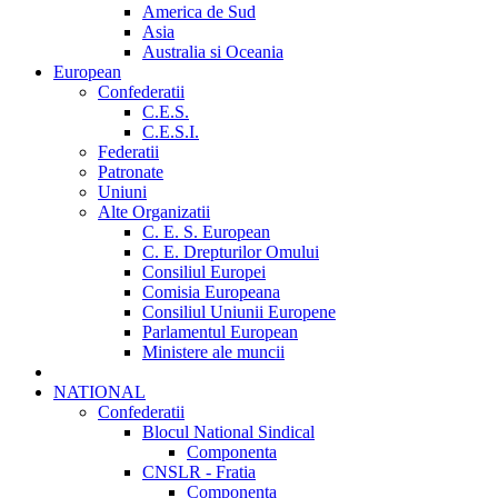
America de Sud
Asia
Australia si Oceania
European
Confederatii
C.E.S.
C.E.S.I.
Federatii
Patronate
Uniuni
Alte Organizatii
C. E. S. European
C. E. Drepturilor Omului
Consiliul Europei
Comisia Europeana
Consiliul Uniunii Europene
Parlamentul European
Ministere ale muncii
NATIONAL
Confederatii
Blocul National Sindical
Componenta
CNSLR - Fratia
Componenta