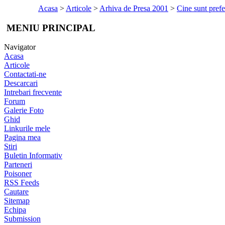
Acasa
>
Articole
>
Arhiva de Presa 2001
>
Cine sunt prefe
MENIU PRINCIPAL
Navigator
Acasa
Articole
Contactati-ne
Descarcari
Intrebari frecvente
Forum
Galerie Foto
Ghid
Linkurile mele
Pagina mea
Stiri
Buletin Informativ
Parteneri
Poisoner
RSS Feeds
Cautare
Sitemap
Echipa
Submission