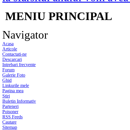
MENIU PRINCIPAL
Navigator
Acasa
Articole
Contactati-ne
Descarcari
Intrebari frecvente
Forum
Galerie Foto
Ghid
Linkurile mele
Pagina mea
Stiri
Buletin Informativ
Parteneri
Poisoner
RSS Feeds
Cautare
Sitemap