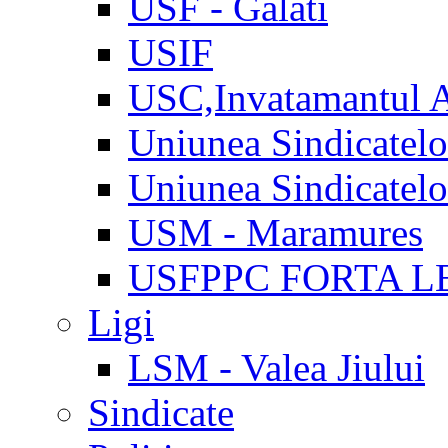
USF - Galati
USIF
USC,Invatamantul 
Uniunea Sindicatel
Uniunea Sindicatel
USM - Maramures
USFPPC FORTA L
Ligi
LSM - Valea Jiului
Sindicate