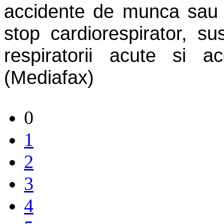
accidente de munca sau c
stop cardiorespirator, sus
respiratorii acute si a
(Mediafax)
0
1
2
3
4