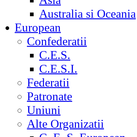
Australia si Oceania
European
Confederatii
C.E.S.
C.E.S.I.
Federatii
Patronate
Uniuni
Alte Organizatii