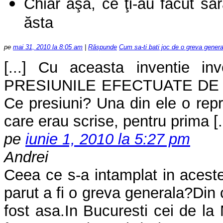
Chiar aşa, ce ţi-au făcut săra
ăsta
pe
mai 31, 2010 la 8:05 am
|
Răspunde
Cum sa-ti bati joc de o greva genera
[...] Cu aceasta inventie in
PRESIUNILE EFECTUATE DE
Ce presiuni? Una din ele o repr
care erau scrise, pentru prima
[.
pe
iunie 1, 2010 la 5:27 pm
Andrei
Ceea ce s-a intamplat in aceste 
parut a fi o greva generala?Din 
fost asa.In Bucuresti cei de la