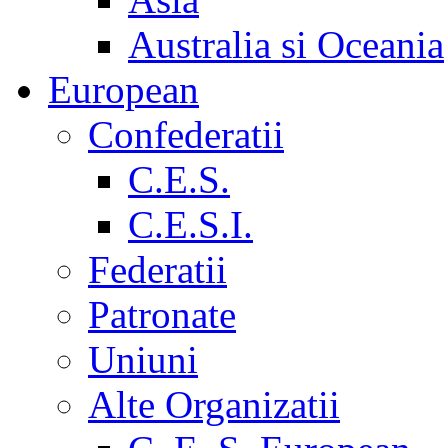
Australia si Oceania
European
Confederatii
C.E.S.
C.E.S.I.
Federatii
Patronate
Uniuni
Alte Organizatii