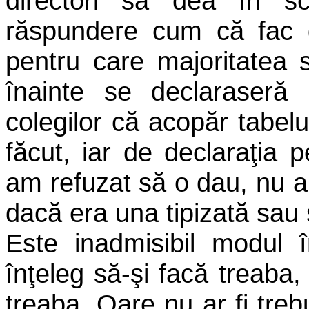
directori să dea în sc
răspundere cum că fac g
pentru care majoritatea 
înainte se declaraseră
colegilor că acopăr tabel
făcut, iar de declaraţia 
am refuzat să o dau, nu am
dacă era una tipizată sau s
Este inadmisibil modul î
înţeleg să-şi facă treaba,
treaba. Oare nu ar fi tre