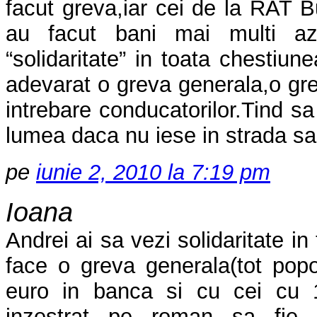
facut greva,iar cei de la RAT 
au facut bani mai multi a
“solidaritate” in toata chestiu
adevarat o greva generala,o g
intrebare conducatorilor.Tind sa
lumea daca nu iese in strada sa 
pe
iunie 2, 2010 la 7:19 pm
Ioana
Andrei ai sa vezi solidaritate i
face o greva generala(tot popo
euro in banca si cu cei cu 
inzestrat pe roman sa fie