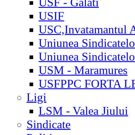
USF - Galati
USIF
USC,Invatamantul 
Uniunea Sindicatel
Uniunea Sindicatel
USM - Maramures
USFPPC FORTA L
Ligi
LSM - Valea Jiului
Sindicate