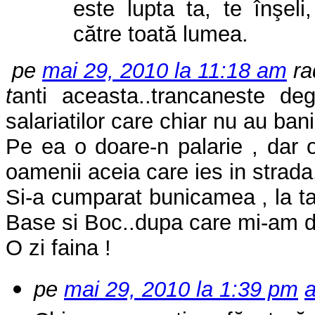
este lupta ta, te înşel
către toată lumea.
pe
mai 29, 2010 la 11:18 am
r
t
anti aceasta..trancaneste d
salariatilor care chiar nu au bani
Pe ea o doare-n palarie , dar
oamenii aceia care ies in strada
Si-a cumparat bunicamea , la ta
Base si Boc..dupa care mi-am d
O zi faina !
pe
mai 29, 2010 la 1:39 pm
a