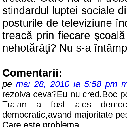
stindardul luptei sociale 
posturile de televiziune 
treacă prin fiecare şcoală
nehotărâţi? Nu s-a întâmp
Comentarii:
pe
mai 28, 2010 la 5:58 pm
m
rezolva ceva?Eu nu cred,Boc p
Traian a fost ales democr
democratic,avand majoritate pest
Care este problema.