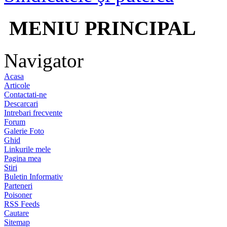
MENIU PRINCIPAL
Navigator
Acasa
Articole
Contactati-ne
Descarcari
Intrebari frecvente
Forum
Galerie Foto
Ghid
Linkurile mele
Pagina mea
Stiri
Buletin Informativ
Parteneri
Poisoner
RSS Feeds
Cautare
Sitemap