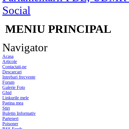
Social
MENIU PRINCIPAL
Navigator
Acasa
Articole
Contactati-ne
Descarcari
Intrebari frecvente
Forum
Galerie Foto
Ghid
Linkurile mele
Pagina mea
Stiri
Buletin Informativ
Parteneri
Poisoner
RSS Feeds