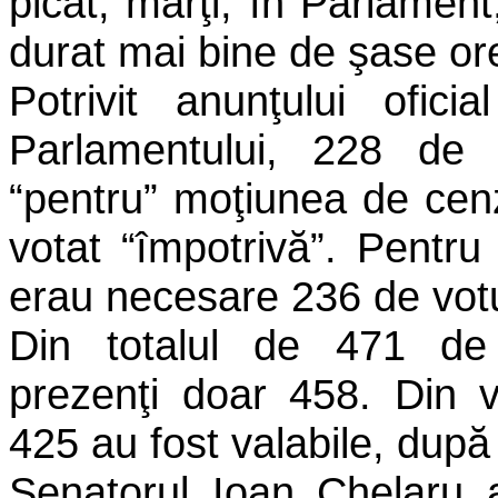
picat, marţi, în Parlamen
durat mai bine de şase or
Potrivit anunţului ofici
Parlamentului, 228 de 
“pentru” moţiunea de cen
votat “împotrivă”. Pentr
erau necesare 236 de votu
Din totalul de 471 de 
prezenţi doar 458. Din v
425 au fost valabile, după
Senatorul Ioan Chelaru a 