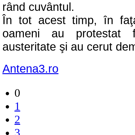
rând cuvântul.
În tot acest timp, în fa
oameni au protestat 
austeritate şi au cerut de
Antena3.ro
0
1
2
3