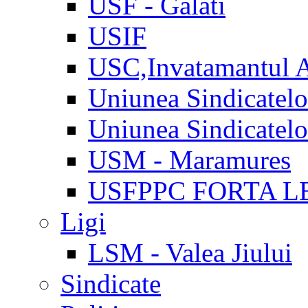
USF - Galati
USIF
USC,Invatamantul 
Uniunea Sindicatel
Uniunea Sindicatel
USM - Maramures
USFPPC FORTA L
Ligi
LSM - Valea Jiului
Sindicate