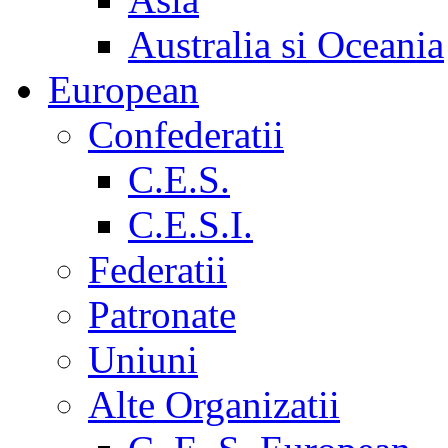
Australia si Oceania
European
Confederatii
C.E.S.
C.E.S.I.
Federatii
Patronate
Uniuni
Alte Organizatii