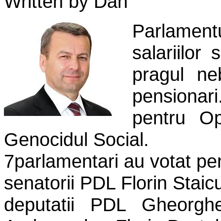
Written by Dan
Parlament
salariilor
pragul ne
pensionari
pentru Op
Genocidul Social.
7parlamentari au votat pe
senatorii PDL Florin Staic
deputatii PDL Gheorghe