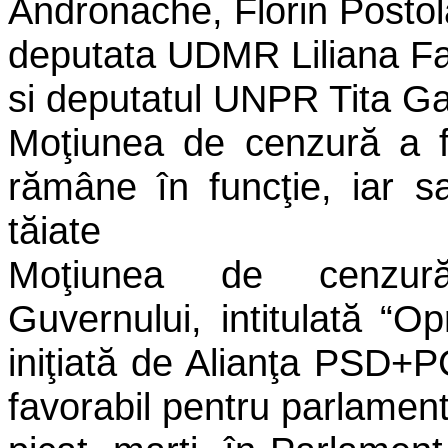
Andronache, Florin Postol
deputata UDMR Liliana F
si deputatul UNPR Tita Ga
Moţiunea de cenzură a f
rămâne în funcţie, iar sal
tăiate
Moţiunea de cenzur
Guvernului, intitulată “Opr
iniţiată de Alianţa PSD+P
favorabil pentru parlament