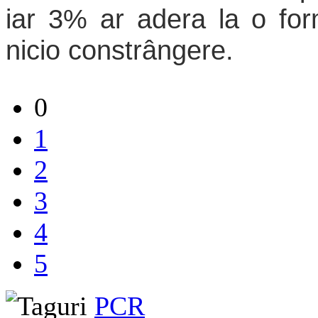
iar 3% ar adera la o for
nicio constrângere.
0
1
2
3
4
5
PCR