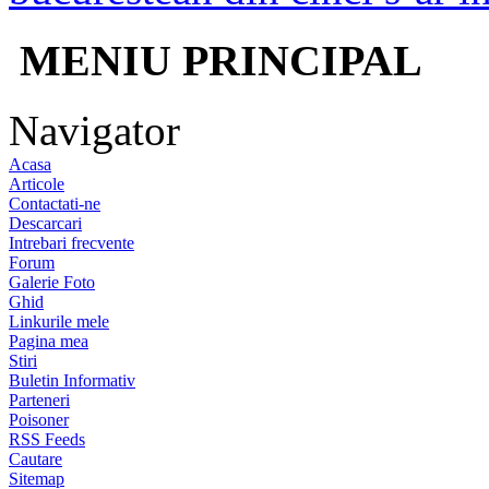
MENIU PRINCIPAL
Navigator
Acasa
Articole
Contactati-ne
Descarcari
Intrebari frecvente
Forum
Galerie Foto
Ghid
Linkurile mele
Pagina mea
Stiri
Buletin Informativ
Parteneri
Poisoner
RSS Feeds
Cautare
Sitemap