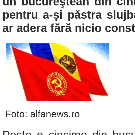
un bucureştean din cinc
pentru a-şi păstra sluj
ar adera fără nicio cons
Foto: alfanews.ro
Peste o cincime din bucur