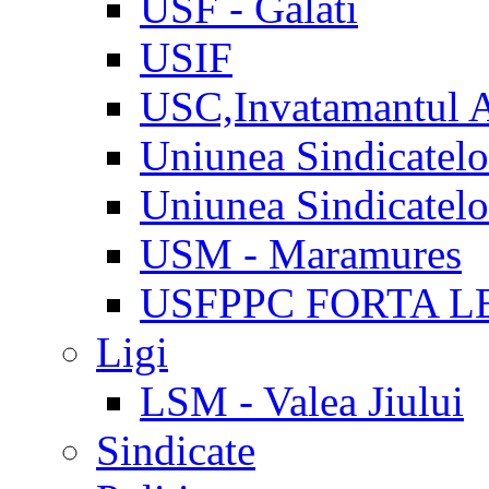
USF - Galati
USIF
USC,Invatamantul 
Uniunea Sindicatel
Uniunea Sindicatel
USM - Maramures
USFPPC FORTA L
Ligi
LSM - Valea Jiului
Sindicate