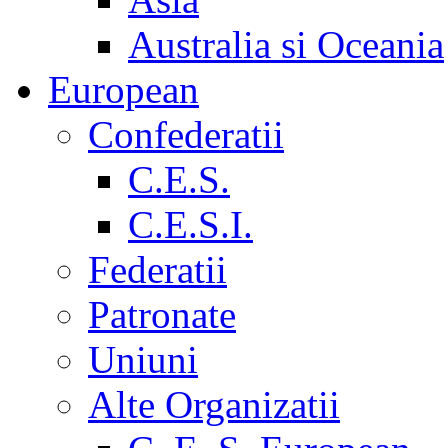
Australia si Oceania
European
Confederatii
C.E.S.
C.E.S.I.
Federatii
Patronate
Uniuni
Alte Organizatii