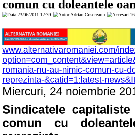
comun cu doleantele oame
23/06/2011 12:39
Adrian Cosereanu
1
www.alternativaromaniei.com/ind
option=com_content&view=article&i
romania-nu-au-nimic-comun-cu-dol
reprezinta-&catid=1:latest-news&
Miercuri, 24 noiembrie 20
Sindicatele capitalis
comun cu doleantel