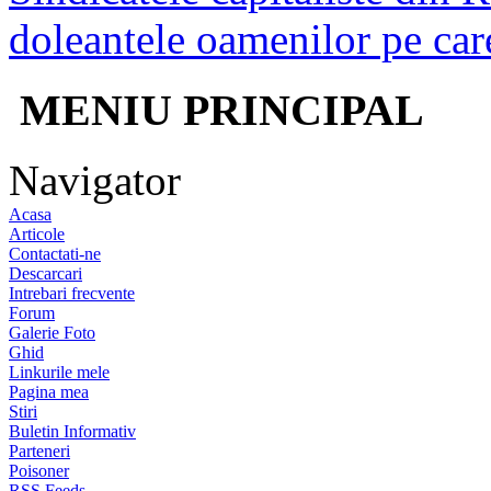
doleantele oamenilor pe care
MENIU PRINCIPAL
Navigator
Acasa
Articole
Contactati-ne
Descarcari
Intrebari frecvente
Forum
Galerie Foto
Ghid
Linkurile mele
Pagina mea
Stiri
Buletin Informativ
Parteneri
Poisoner
RSS Feeds