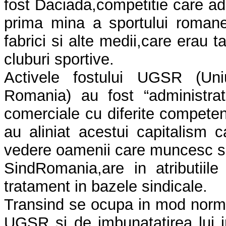
fost Daciada,competitie care 
prima mina a sportului romanes
fabrici si alte medii,care erau t
cluburi sportive.
Activele fostului UGSR (Uni
Romania) au fost “administrate
comerciale cu diferite competen
au aliniat acestui capitalism 
vedere oamenii care muncesc si 
SindRomania,are in atributiile
tratament in bazele sindicale.
Transind se ocupa in mod normal
UGSR si de imbunatatirea lui i