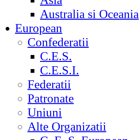
Australia si Oceania
European
Confederatii
C.E.S.
C.E.S.I.
Federatii
Patronate
Uniuni
Alte Organizatii