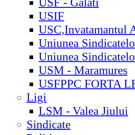
USF - Galati
USIF
USC,Invatamantul 
Uniunea Sindicatel
Uniunea Sindicatel
USM - Maramures
USFPPC FORTA L
Ligi
LSM - Valea Jiului
Sindicate