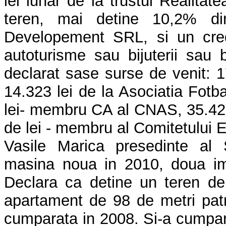
lei lunar de la trustul Realita
teren, mai detine 10,2% di
Developement SRL, si un cred
autoturisme sau bijuterii sau b
declarat sase surse de venit: 1
14.323 lei de la Asociatia Fotba
lei- membru CA al CNAS, 35.427
de lei - membru al Comitetului 
Vasile Marica presedinte al 
masina noua in 2010, doua imob
Declara ca detine un teren de
apartament de 98 de metri patr
cumparata in 2008. Si-a cumpar