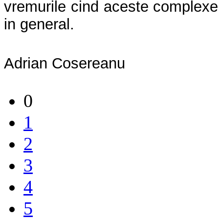
vremurile cind aceste complexe
in general.
Adrian Cosereanu
0
1
2
3
4
5