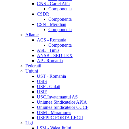
CNS - Cartel Alfa
Componenta
CSDR
Componenta
CSN - Meridian
Componenta
Aliante
ACS - Romania
Componenta
ASL - Timis
ANSB - SED LEX
AP - Romania
Federatii
Uniuni
UST - Romania
USIS
USF - Galati
USIF
USC,Invatamantul AS
Uniunea Sindicatelor APIA
Uniunea Sindicatelor CCCF
USM - Maramures
USFPPC FORTA LEGII
Ligi
LSM - Valea Jiului