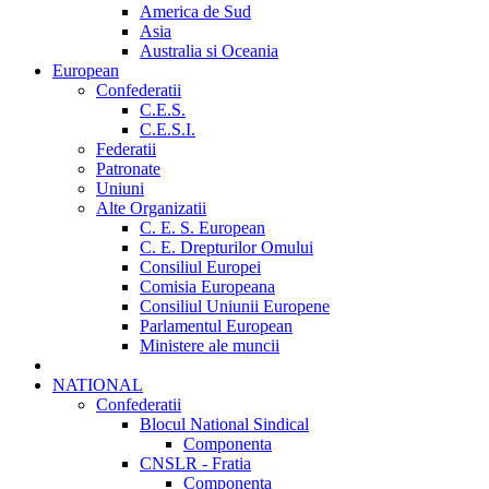
America de Sud
Asia
Australia si Oceania
European
Confederatii
C.E.S.
C.E.S.I.
Federatii
Patronate
Uniuni
Alte Organizatii
C. E. S. European
C. E. Drepturilor Omului
Consiliul Europei
Comisia Europeana
Consiliul Uniunii Europene
Parlamentul European
Ministere ale muncii
NATIONAL
Confederatii
Blocul National Sindical
Componenta
CNSLR - Fratia
Componenta