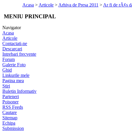
Acasa
>
Articole
>
Arhiva de Presa 2011
>
Ar fi de rÃ¢s d
MENIU PRINCIPAL
Navigator
Acasa
Articole
Contactati-ne
Descarcari
Intrebari frecvente
Forum
Galerie Foto
Ghid
Linkurile mele
Pagina mea
Stiri
Buletin Informativ
Parteneri
Poisoner
RSS Feeds
Cautare
Sitemap
Echipa
Submission