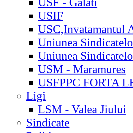
USF - Galati
USIF
USC,Invatamantul 
Uniunea Sindicatel
Uniunea Sindicatel
USM - Maramures
USFPPC FORTA L
Ligi
LSM - Valea Jiului
Sindicate