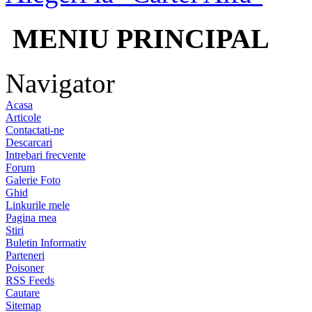
MENIU PRINCIPAL
Navigator
Acasa
Articole
Contactati-ne
Descarcari
Intrebari frecvente
Forum
Galerie Foto
Ghid
Linkurile mele
Pagina mea
Stiri
Buletin Informativ
Parteneri
Poisoner
RSS Feeds
Cautare
Sitemap