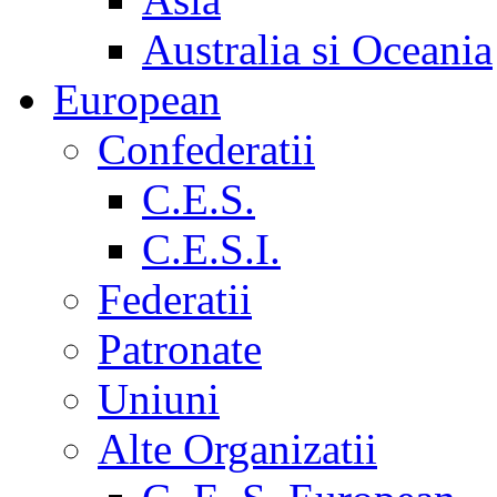
Australia si Oceania
European
Confederatii
C.E.S.
C.E.S.I.
Federatii
Patronate
Uniuni
Alte Organizatii