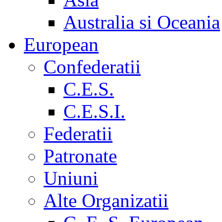
Australia si Oceania
European
Confederatii
C.E.S.
C.E.S.I.
Federatii
Patronate
Uniuni
Alte Organizatii