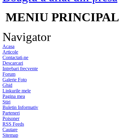
MENIU PRINCIPAL
Navigator
Acasa
Articole
Contactati-ne
Descarcari
Intrebari frecvente
Forum
Galerie Foto
Ghid
Linkurile mele
Pagina mea
Stiri
Buletin Informativ
Parteneri
Poisoner
RSS Feeds
Cautare
Sitemap