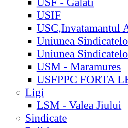
USF - Galati
USIF
USC,Invatamantul 
Uniunea Sindicatel
Uniunea Sindicatel
USM - Maramures
USFPPC FORTA L
Ligi
LSM - Valea Jiului
Sindicate