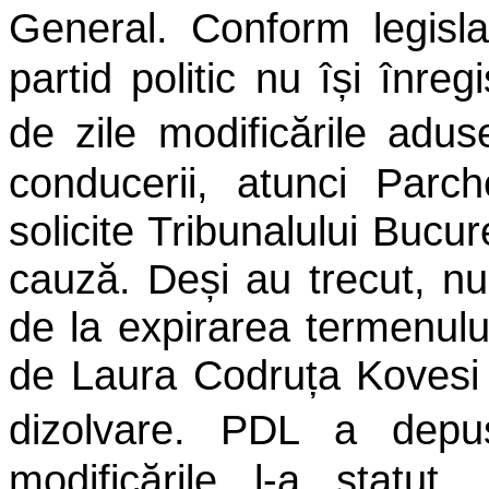
General. Conform
legisl
partid politic nu își înr
de
zile modificările adus
conducerii, atunci Parc
solicite Tribunalului Bucure
cauză. Deși au trecut, nu
de la expirarea termenului
de Laura Codruța Kovesi 
dizolvare. PDL a dep
modificările l-a statut