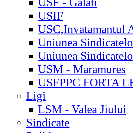
USF - Galati
USIF
USC,Invatamantul 
Uniunea Sindicatel
Uniunea Sindicatel
USM - Maramures
USFPPC FORTA L
Ligi
LSM - Valea Jiului
Sindicate