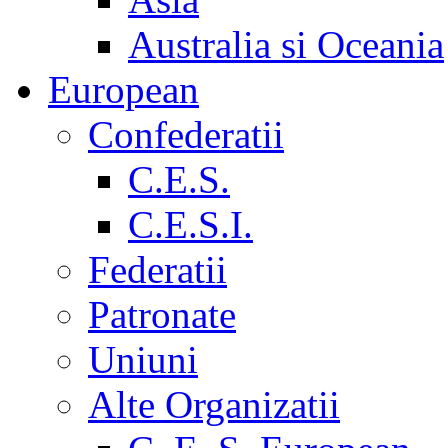
Australia si Oceania
European
Confederatii
C.E.S.
C.E.S.I.
Federatii
Patronate
Uniuni
Alte Organizatii