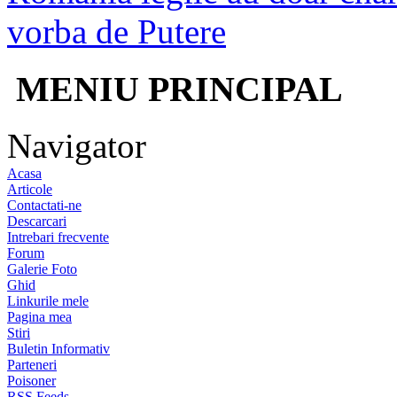
vorba de Putere
MENIU PRINCIPAL
Navigator
Acasa
Articole
Contactati-ne
Descarcari
Intrebari frecvente
Forum
Galerie Foto
Ghid
Linkurile mele
Pagina mea
Stiri
Buletin Informativ
Parteneri
Poisoner
RSS Feeds