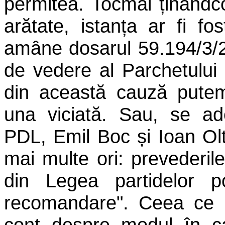
permitea. Tocmai ținând
arătate, istanța ar fi fo
amâne dosarul 59.194/3/20
de vedere al Parchetului
din această cauză pute
una viciată. Sau, se ad
PDL, Emil Boc și Ioan Ol
mai multe ori: prevederil
din Legea partidelor p
recomandare". Ceea ce 
cont despre modul în ca