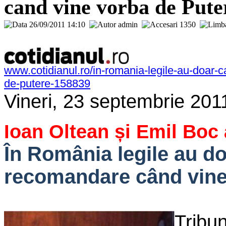
cand vine vorba de Pute
26/09/2011 14:10
admin
1350
www.cotidianul.ro/in-romania-legile-au-doar-
de-putere-158839
Vineri, 23 septembrie 201
Ioan Oltean și Emil Boc 
În România legile au d
recomandare când vine
Trib