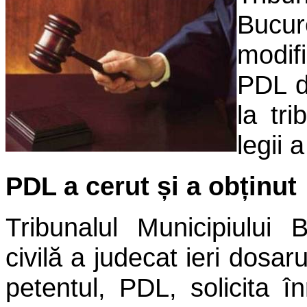
Bucur
modif
PDL d
la tri
legii 
PDL a cerut și a obținut
Tribunalul Municipiului 
civilă a judecat ieri dosa
petentul, PDL, solicita în