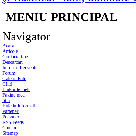
MENIU PRINCIPAL
Navigator
Acasa
Articole
Contactati-ne
Descarcari
Intrebari frecvente
Forum
Galerie Foto
Ghid
Linkurile mele
Pagina mea
Stiri
Buletin Informativ
Parteneri
Poisoner
RSS Feeds
Cautare
Sitemap