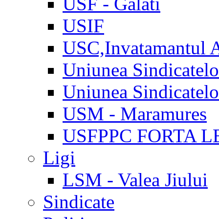
USF - Galati
USIF
USC,Invatamantul 
Uniunea Sindicatel
Uniunea Sindicatel
USM - Maramures
USFPPC FORTA L
Ligi
LSM - Valea Jiului
Sindicate