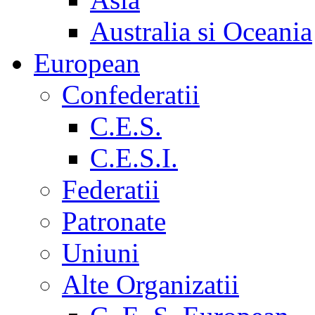
Australia si Oceania
European
Confederatii
C.E.S.
C.E.S.I.
Federatii
Patronate
Uniuni
Alte Organizatii