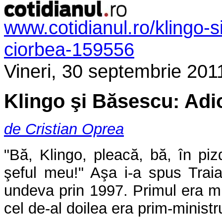
www.cotidianul.ro/klingo-
ciorbea-159556
Vineri, 30 septembrie 201
Klingo şi Băsescu: Adi
de Cristian Oprea
"Bă, Klingo, pleacă, bă, în piz
şeful meu!" Aşa i-a spus Traia
undeva prin 1997. Primul era min
cel de-al doilea era prim-ministr