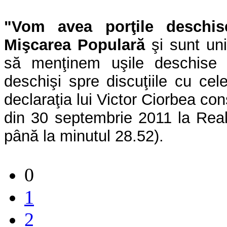
"Vom avea porţile deschi
Mişcarea Populară
şi sunt uni
să menţinem uşile deschise 
deschişi spre discuţiile cu cel
declaraţia lui Victor Ciorbea co
din 30 septembrie 2011 la Real
până la minutul 28.52).
0
1
2