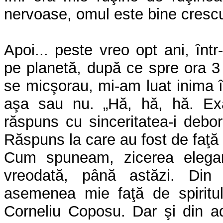
nervoase, omul este bine crescu
Apoi... peste vreo opt ani, într
pe planetă, după ce spre ora 3 
se micşorau, mi-am luat inima în
aşa sau nu. „Hă, hă, hă. Exa
răspuns cu sinceritatea-i debo
Răspuns la care au fost de faţă şi
Cum spuneam, zicerea elegan
vreodată, până astăzi. Din
asemenea mie faţă de spiritul
Corneliu Coposu. Dar şi din a