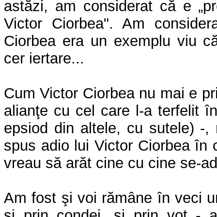
astăzi, am considerat că e „pr
Victor Ciorbea". Am considera
Ciorbea era un exemplu viu că 
cer iertare...
Cum Victor Ciorbea nu mai e pri
alianţe cu cel care l-a terfelit 
epsiod din altele, cu sutele) -,
spus adio lui Victor Ciorbea în
vreau să arăt cine cu cine se-
Am fost şi voi rămâne în veci un
şi prin condei, şi prin vot - al