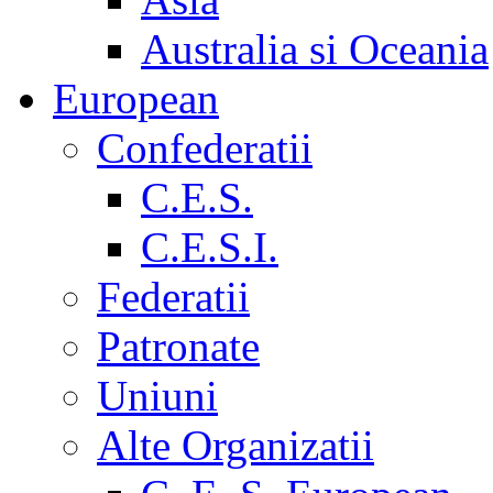
Australia si Oceania
European
Confederatii
C.E.S.
C.E.S.I.
Federatii
Patronate
Uniuni
Alte Organizatii