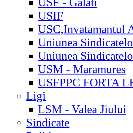
USF - Galati
USIF
USC,Invatamantul 
Uniunea Sindicatel
Uniunea Sindicatel
USM - Maramures
USFPPC FORTA L
Ligi
LSM - Valea Jiului
Sindicate