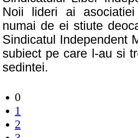
Noii lideri ai asociati
numai de ei stiute deoc
Sindicatul Independent 
subiect pe care l-au si t
sedintei.
0
1
2
3