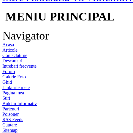
MENIU PRINCIPAL
Navigator
Acasa
Articole
Contactati-ne
Descarcari
Intrebari frecvente
Forum
Galerie Foto
Ghid
Linkurile mele
Pagina mea
Stiri
Buletin Informativ
Parteneri
Poisoner
RSS Feeds
Cautare
Sitemap