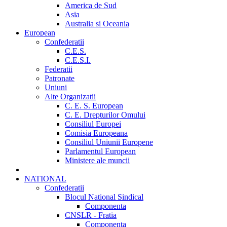
America de Sud
Asia
Australia si Oceania
European
Confederatii
C.E.S.
C.E.S.I.
Federatii
Patronate
Uniuni
Alte Organizatii
C. E. S. European
C. E. Drepturilor Omului
Consiliul Europei
Comisia Europeana
Consiliul Uniunii Europene
Parlamentul European
Ministere ale muncii
NATIONAL
Confederatii
Blocul National Sindical
Componenta
CNSLR - Fratia
Componenta