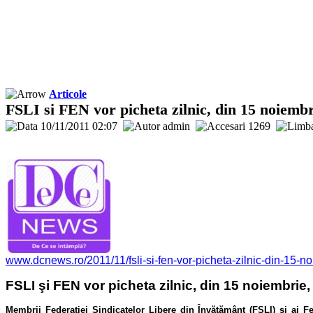
Articole
FSLI si FEN vor picheta zilnic, din 15 noiembr
10/11/2011 02:07
admin
1269
www.dcnews.ro/2011/11/fsli-si-fen-vor-picheta-zilnic-din-15-no
FSLI şi FEN vor picheta zilnic, din 15 noiembrie,
Membrii Federaţiei Sindicatelor Libere din Învăţământ (FSLI) şi ai Fe