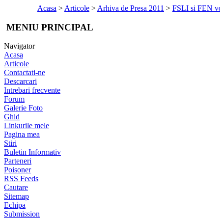
Acasa
>
Articole
>
Arhiva de Presa 2011
>
FSLI si FEN vor
MENIU PRINCIPAL
Navigator
Acasa
Articole
Contactati-ne
Descarcari
Intrebari frecvente
Forum
Galerie Foto
Ghid
Linkurile mele
Pagina mea
Stiri
Buletin Informativ
Parteneri
Poisoner
RSS Feeds
Cautare
Sitemap
Echipa
Submission