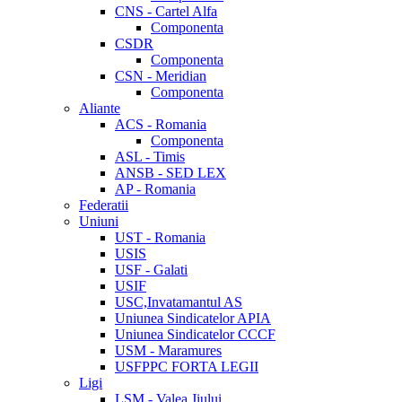
CNS - Cartel Alfa
Componenta
CSDR
Componenta
CSN - Meridian
Componenta
Aliante
ACS - Romania
Componenta
ASL - Timis
ANSB - SED LEX
AP - Romania
Federatii
Uniuni
UST - Romania
USIS
USF - Galati
USIF
USC,Invatamantul AS
Uniunea Sindicatelor APIA
Uniunea Sindicatelor CCCF
USM - Maramures
USFPPC FORTA LEGII
Ligi
LSM - Valea Jiului