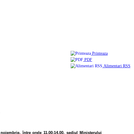
Printeaza
PDF
Alimentari RSS
1
oiembrie, între orele 11.00-14.00, sediul Ministerului