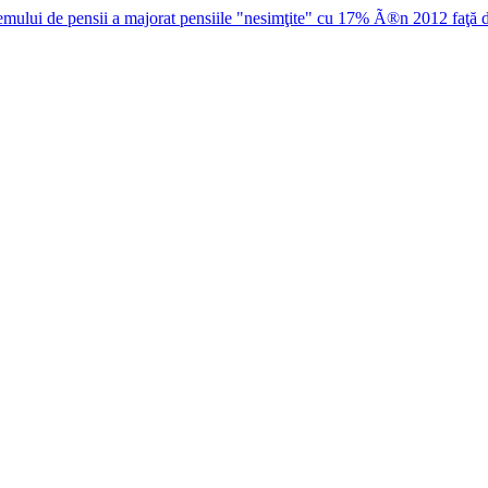
emului de pensii a majorat pensiile "nesimţite" cu 17% Ã®n 2012 faţă 