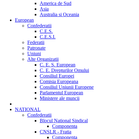
America de Sud
Asia
Australia si Oceania
European
Confederatii
C.E.S.
C.E.S.I.
Federatii
Patronate
Uniuni
Alte Organizatii
C. E. S. European
C. E. Drepturilor Omului
Consiliul Europei
Comisia Europeana
Consiliul Uniunii Europene
Parlamentul European
Ministere ale muncii
NATIONAL
Confederatii
Blocul National Sindical
Componenta
CNSLR - Fratia
Componenta