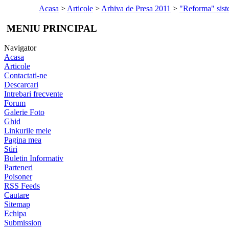
Acasa
>
Articole
>
Arhiva de Presa 2011
>
"Reforma" sist
MENIU PRINCIPAL
Navigator
Acasa
Articole
Contactati-ne
Descarcari
Intrebari frecvente
Forum
Galerie Foto
Ghid
Linkurile mele
Pagina mea
Stiri
Buletin Informativ
Parteneri
Poisoner
RSS Feeds
Cautare
Sitemap
Echipa
Submission