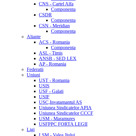
CNS - Cartel Alfa
Componenta
CSDR
Componenta
CSN - Meridian
Componenta
Aliante
ACS - Romania
Componenta
ASL - Timis
ANSB - SED LEX
AP - Romania
Federatii
Uniuni
UST - Romania
USIS
USF - Galati
USIF
USC,Invatamantul AS
Uniunea Sindicatelor APIA
Uniunea Sindicatelor CCCF
USM - Maramures
USFPPC FORTA LEGII
Ligi
LSM - Valea Jiului