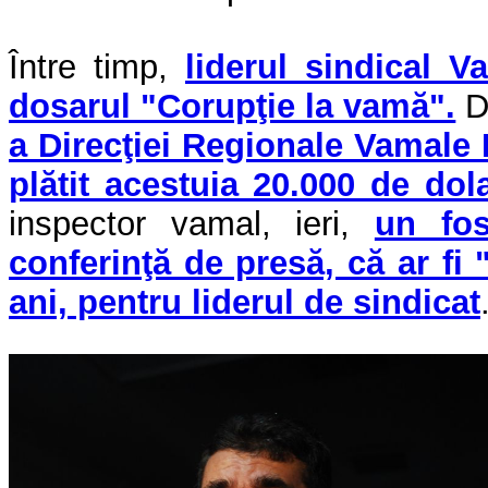
Între timp,
liderul sindical V
dosarul "Corupţie la vamă".
D
a Direcţiei Regionale Vamale B
plătit acestuia 20.000 de dol
inspector vamal, ieri,
un fos
conferinţă de presă, că ar fi 
ani, pentru liderul de sindicat