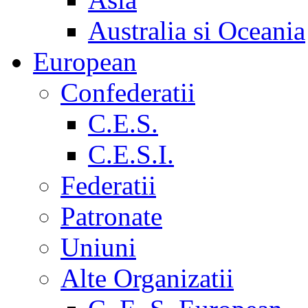
Australia si Oceania
European
Confederatii
C.E.S.
C.E.S.I.
Federatii
Patronate
Uniuni
Alte Organizatii