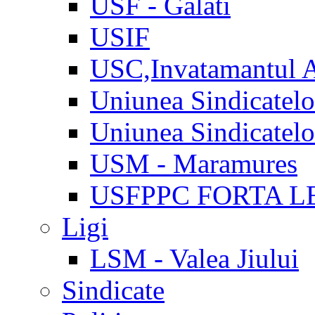
USF - Galati
USIF
USC,Invatamantul 
Uniunea Sindicatel
Uniunea Sindicatel
USM - Maramures
USFPPC FORTA L
Ligi
LSM - Valea Jiului
Sindicate