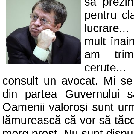
să
prezin
pentru cl
lucrare..
mult înain
am trim
cerute..
consult un avocat. Mi se
din partea Guvernului 
Oamenii valoroşi sunt urmă
lămurească că vor să tăce
merg prost. Nu sunt dispu