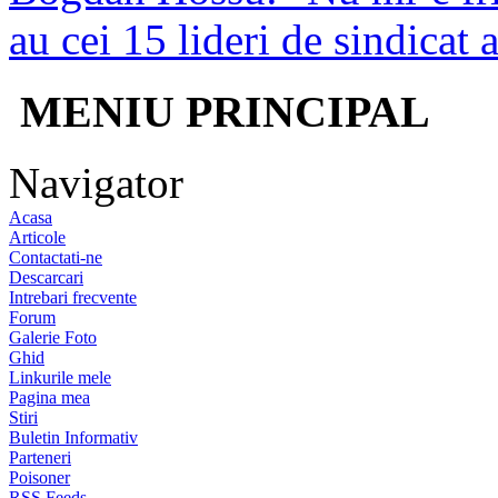
au cei 15 lideri de sindicat
MENIU PRINCIPAL
Navigator
Acasa
Articole
Contactati-ne
Descarcari
Intrebari frecvente
Forum
Galerie Foto
Ghid
Linkurile mele
Pagina mea
Stiri
Buletin Informativ
Parteneri
Poisoner
RSS Feeds