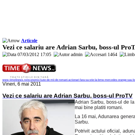
Articole
Vezi ce salariu are Adrian Sarbu, boss-ul Pro
07/03/2012 17:05
admin
1464
www.time4news.ro/economic/sute-de-mii-de-romani-actionari-fara-sa-stie-la-bmw-mercedes-orange-sau-lou
Vineri, 6 mai 2011
Vezi ce salariu are Adrian Sarbu, boss-ul ProTV
Adrian Sarbu, boss-ul de la 
mai bine platiti romani.
La 16 mai, Adunarea general
Sarbu.
Potrivit actului oficial, ad