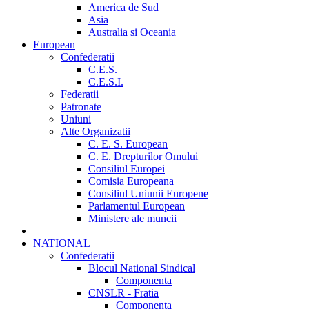
America de Sud
Asia
Australia si Oceania
European
Confederatii
C.E.S.
C.E.S.I.
Federatii
Patronate
Uniuni
Alte Organizatii
C. E. S. European
C. E. Drepturilor Omului
Consiliul Europei
Comisia Europeana
Consiliul Uniunii Europene
Parlamentul European
Ministere ale muncii
NATIONAL
Confederatii
Blocul National Sindical
Componenta
CNSLR - Fratia
Componenta