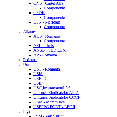
CNS - Cartel Alfa
Componenta
CSDR
Componenta
CSN - Meridian
Componenta
Aliante
ACS - Romania
Componenta
ASL - Timis
ANSB - SED LEX
AP - Romania
Federatii
Uniuni
UST - Romania
USIS
USF - Galati
USIF
USC,Invatamantul AS
Uniunea Sindicatelor APIA
Uniunea Sindicatelor CCCF
USM - Maramures
USFPPC FORTA LEGII
Ligi
LSM - Valea Jiului