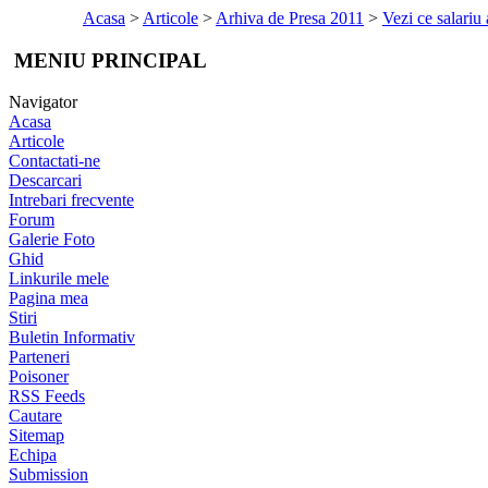
Acasa
>
Articole
>
Arhiva de Presa 2011
>
Vezi ce salariu
MENIU PRINCIPAL
Navigator
Acasa
Articole
Contactati-ne
Descarcari
Intrebari frecvente
Forum
Galerie Foto
Ghid
Linkurile mele
Pagina mea
Stiri
Buletin Informativ
Parteneri
Poisoner
RSS Feeds
Cautare
Sitemap
Echipa
Submission