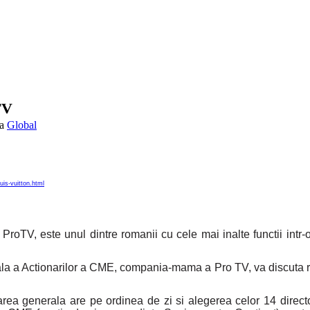
TV
Global
is-vuitton.html
ProTV, este unul dintre romanii cu cele mai inalte functii intr-
a a Actionarilor a CME, compania-mama a Pro TV, va discuta re
unarea generala are pe ordinea de zi si alegerea celor 14 direc