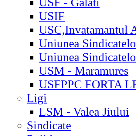
USF - Galati
USIF
USC,Invatamantul 
Uniunea Sindicatel
Uniunea Sindicatel
USM - Maramures
USFPPC FORTA L
Ligi
LSM - Valea Jiului
Sindicate