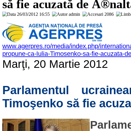
să fie acuzată de Ã®nalt
26/03/2012 16:55
admin
2086
www.agerpres.ro/media/index.php/internation
propune-ca-Iulia-Timosenko-sa-fie-acuzata-de-
Marţi, 20 Martie 2012
Parlamentul ucraine
Timoşenko să fie acuzat
Parla