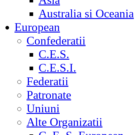
Australia si Oceania
European
Confederatii
C.E.S.
C.E.S.I.
Federatii
Patronate
Uniuni
Alte Organizatii