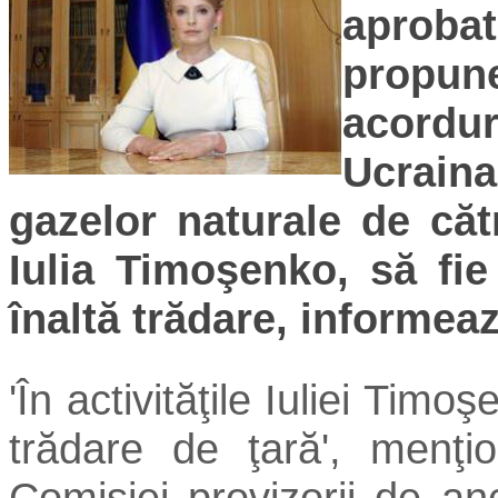
aproba
prop
acordu
Ucrain
gazelor naturale de căt
Iulia Timoşenko, să fi
înaltă trădare, informea
'În activităţile Iuliei Timo
trădare de ţară', menţ
Comisiei provizorii de a