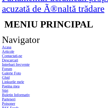
acuzată de Ã®naltă trădare
MENIU PRINCIPAL
Navigator
Acasa
Articole
Contactati-ne
Descarcari
Intrebari frecvente
Forum
Galerie Foto
Ghid
Linkurile mele
Pagina mea
Stiri
Buletin Informativ
Parteneri
Poisoner
RSS Feeds