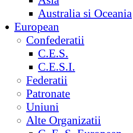
Australia si Oceania
European
Confederatii
C.E.S.
C.E.S.I.
Federatii
Patronate
Uniuni
Alte Organizatii