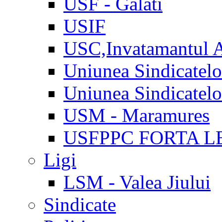
USF - Galati
USIF
USC,Invatamantul 
Uniunea Sindicatel
Uniunea Sindicatel
USM - Maramures
USFPPC FORTA L
Ligi
LSM - Valea Jiului
Sindicate