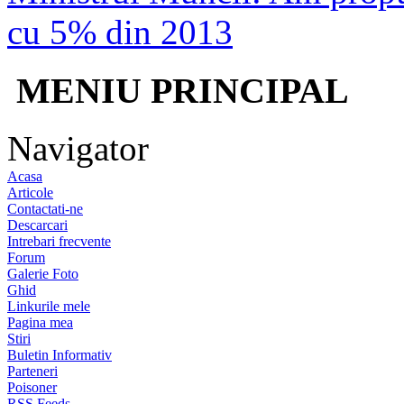
cu 5% din 2013
MENIU PRINCIPAL
Navigator
Acasa
Articole
Contactati-ne
Descarcari
Intrebari frecvente
Forum
Galerie Foto
Ghid
Linkurile mele
Pagina mea
Stiri
Buletin Informativ
Parteneri
Poisoner
RSS Feeds