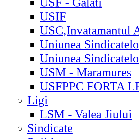
USF - Galati
USIF
USC,Invatamantul 
Uniunea Sindicatel
Uniunea Sindicatel
USM - Maramures
USFPPC FORTA L
Ligi
LSM - Valea Jiului
Sindicate