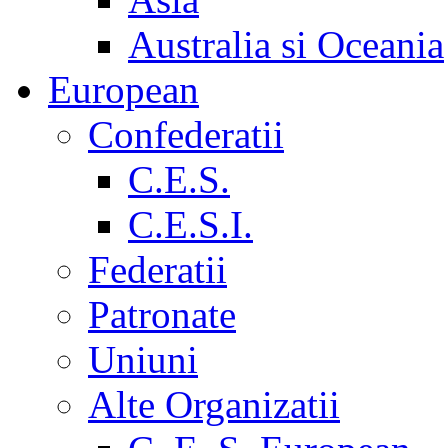
Australia si Oceania
European
Confederatii
C.E.S.
C.E.S.I.
Federatii
Patronate
Uniuni
Alte Organizatii