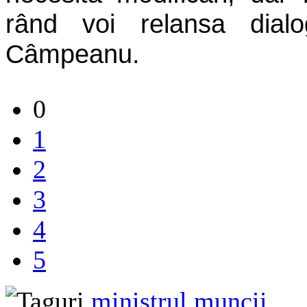
rând voi relansa dialo
Câmpeanu.
0
1
2
3
4
5
ministrul muncii