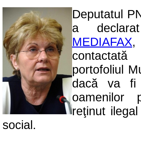
Deputatul P
a declara
MEDIAFAX
contactat
portofoliul M
dacă va fi 
oamenilor 
reţinut ilega
social.