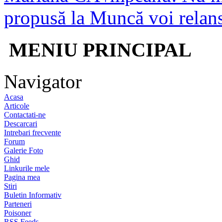
propusă la Muncă voi relans
MENIU PRINCIPAL
Navigator
Acasa
Articole
Contactati-ne
Descarcari
Intrebari frecvente
Forum
Galerie Foto
Ghid
Linkurile mele
Pagina mea
Stiri
Buletin Informativ
Parteneri
Poisoner
RSS Feeds