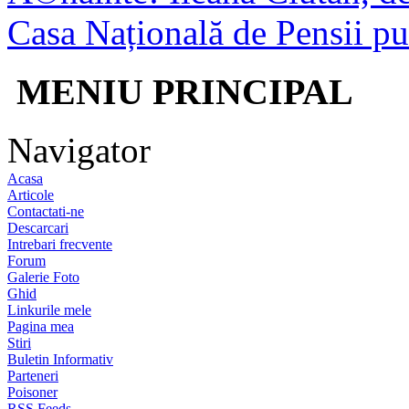
Casa Națională de Pensii pu
MENIU PRINCIPAL
Navigator
Acasa
Articole
Contactati-ne
Descarcari
Intrebari frecvente
Forum
Galerie Foto
Ghid
Linkurile mele
Pagina mea
Stiri
Buletin Informativ
Parteneri
Poisoner
RSS Feeds