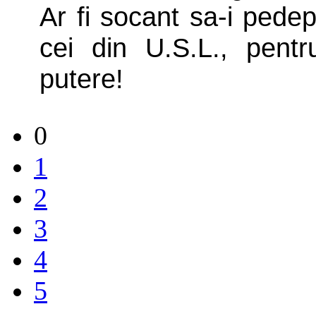
Ar fi socant sa-i pede
cei din U.S.L., pen
putere!
0
1
2
3
4
5