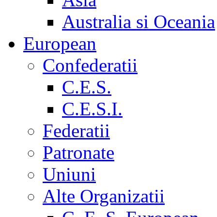
Australia si Oceania
European
Confederatii
C.E.S.
C.E.S.I.
Federatii
Patronate
Uniuni
Alte Organizatii