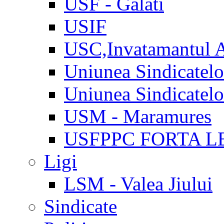
USF - Galati
USIF
USC,Invatamantul 
Uniunea Sindicatel
Uniunea Sindicatel
USM - Maramures
USFPPC FORTA L
Ligi
LSM - Valea Jiului
Sindicate