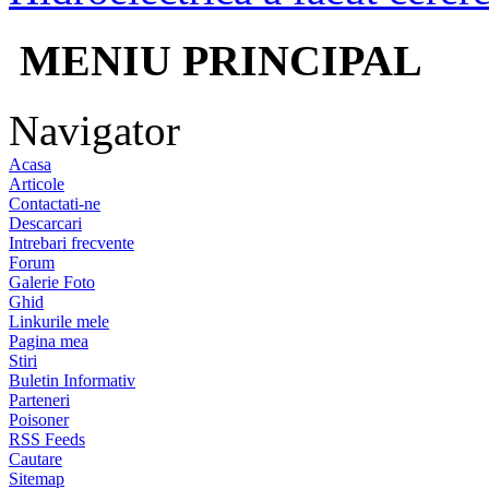
MENIU PRINCIPAL
Navigator
Acasa
Articole
Contactati-ne
Descarcari
Intrebari frecvente
Forum
Galerie Foto
Ghid
Linkurile mele
Pagina mea
Stiri
Buletin Informativ
Parteneri
Poisoner
RSS Feeds
Cautare
Sitemap