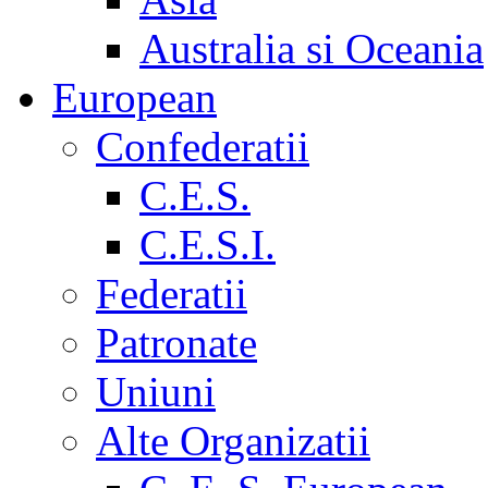
Australia si Oceania
European
Confederatii
C.E.S.
C.E.S.I.
Federatii
Patronate
Uniuni
Alte Organizatii