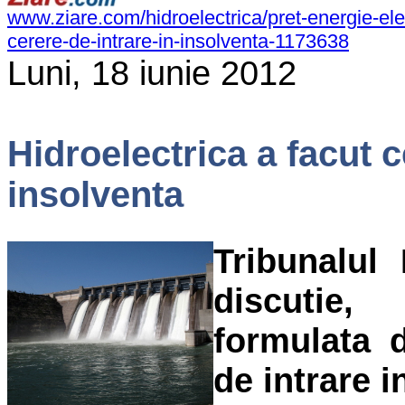
www.ziare.com/hidroelectrica/pret-energie-elec
cerere-de-intrare-in-insolventa-1173638
Luni, 18 iunie 2012
Hidroelectrica a facut c
insolventa
Tribunalul
discutie,
formulata
de intrare i