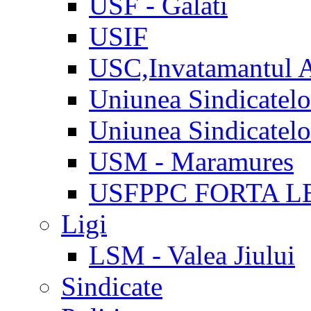
USF - Galati
USIF
USC,Invatamantul 
Uniunea Sindicatel
Uniunea Sindicatel
USM - Maramures
USFPPC FORTA L
Ligi
LSM - Valea Jiului
Sindicate