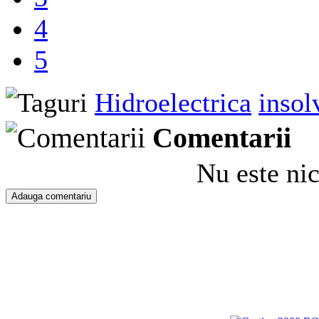
4
5
Hidroelectrica
insol
Comentarii
Nu este ni