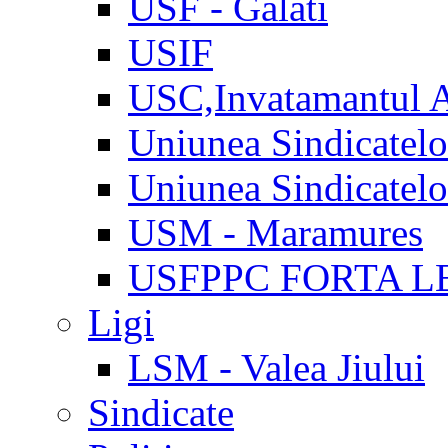
USF - Galati
USIF
USC,Invatamantul 
Uniunea Sindicatel
Uniunea Sindicatel
USM - Maramures
USFPPC FORTA L
Ligi
LSM - Valea Jiului
Sindicate