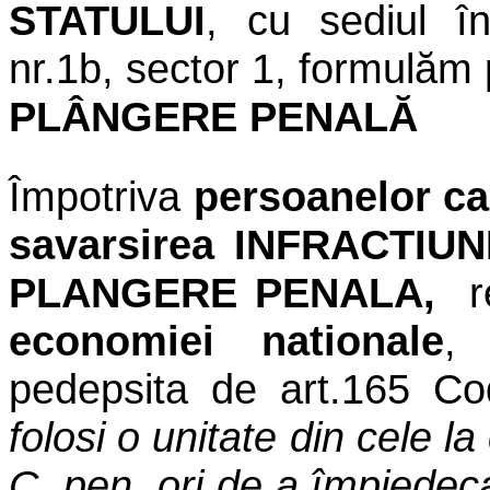
STATULUI
, cu sediul în
nr.1b, sector 1, formulăm
PLÂNGERE PENALĂ
Împotriva
persoanelor car
savarsirea INFRACTI
PLANGERE PENALA,
r
economiei nationale
, 
pedepsita de art.165 Co
folosi o unitate din cele la
C. pen, ori de a împiedec