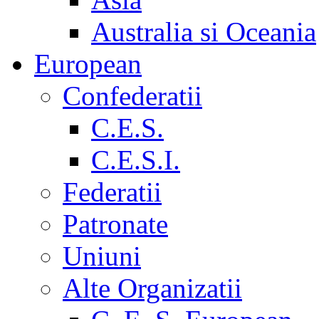
Australia si Oceania
European
Confederatii
C.E.S.
C.E.S.I.
Federatii
Patronate
Uniuni
Alte Organizatii