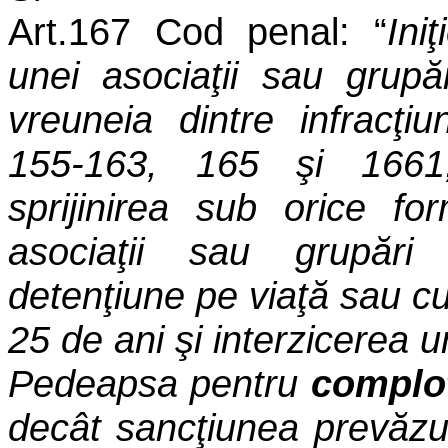
Art.167 Cod penal: “
Ini
unei asociaţii sau grupăr
vreuneia dintre infracţiu
155-163, 165 şi 1661
sprijinirea sub orice f
asociaţii sau grupăr
detenţiune pe viaţă sau cu
25 de ani şi interzicerea u
Pedeapsa pentru
complo
decât sancţiunea prevăzu