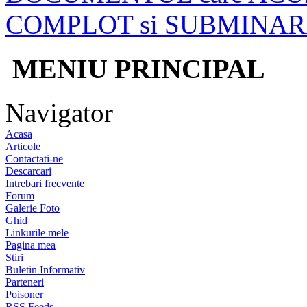
COMPLOT si SUBMINAR
MENIU PRINCIPAL
Navigator
Acasa
Articole
Contactati-ne
Descarcari
Intrebari frecvente
Forum
Galerie Foto
Ghid
Linkurile mele
Pagina mea
Stiri
Buletin Informativ
Parteneri
Poisoner
RSS Feeds