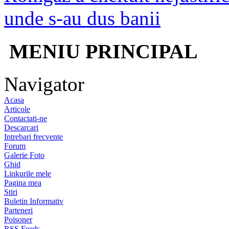
unde s-au dus banii
MENIU PRINCIPAL
Navigator
Acasa
Articole
Contactati-ne
Descarcari
Intrebari frecvente
Forum
Galerie Foto
Ghid
Linkurile mele
Pagina mea
Stiri
Buletin Informativ
Parteneri
Poisoner
RSS Feeds