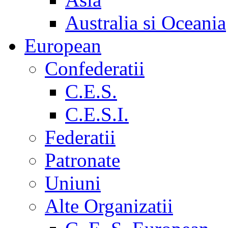
Australia si Oceania
European
Confederatii
C.E.S.
C.E.S.I.
Federatii
Patronate
Uniuni
Alte Organizatii