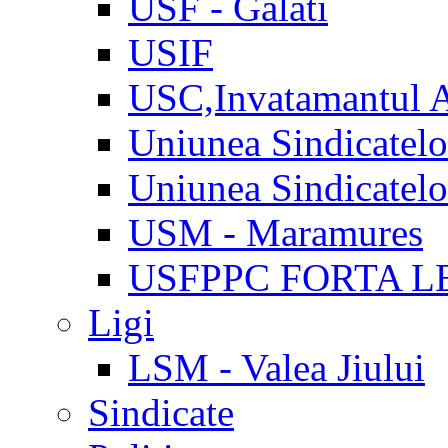
USF - Galati
USIF
USC,Invatamantul 
Uniunea Sindicatel
Uniunea Sindicatel
USM - Maramures
USFPPC FORTA L
Ligi
LSM - Valea Jiului
Sindicate