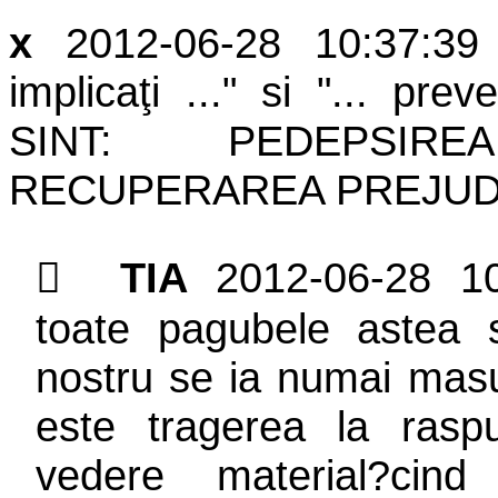
x
2012-06-28 10:37:3
implicaţi ..." si "... pr
SINT: PEDEPSIR
RECUPERAREA PREJUDI

TIA
2012-06-28 1
toate pagubele astea 
nostru se ia numai masur
este tragerea la rasp
vedere material?c