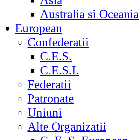
Australia si Oceania
European
Confederatii
C.E.S.
C.E.S.I.
Federatii
Patronate
Uniuni
Alte Organizatii