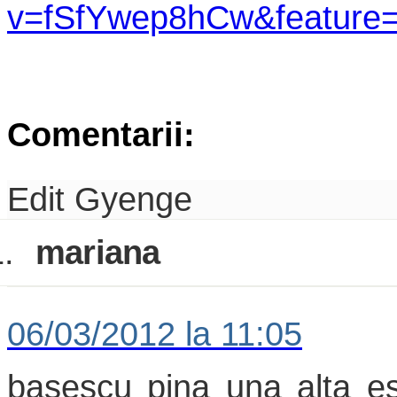
v=fSfYwep8hCw&feature
Comentarii:
Edit Gyenge
.
mariana
06/03/2012 la 11:05
basescu pina una alta es