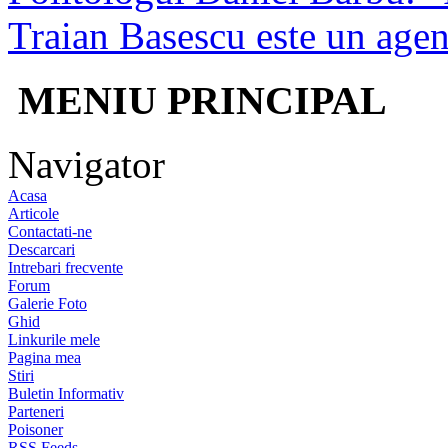
Traian Basescu este un agen
MENIU PRINCIPAL
Navigator
Acasa
Articole
Contactati-ne
Descarcari
Intrebari frecvente
Forum
Galerie Foto
Ghid
Linkurile mele
Pagina mea
Stiri
Buletin Informativ
Parteneri
Poisoner
RSS Feeds