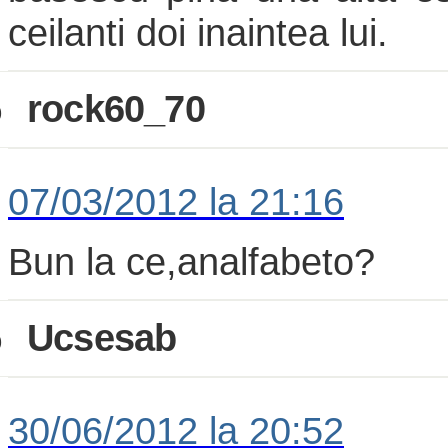
ceilanti doi inaintea lui.
rock60_70
o
07/03/2012 la 21:16
Bun la ce,analfabeto?
Ucsesab
o
30/06/2012 la 20:52