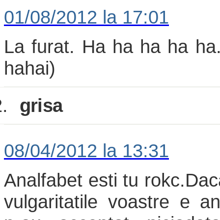
01/08/2012 la 17:01
La furat. Ha ha ha ha ha
hahai)
.
grisa
08/04/2012 la 13:31
Analfabet esti tu rokc.Da
vulgaritatile voastre e a