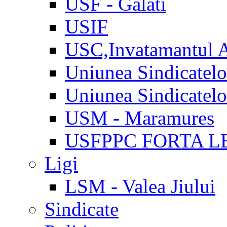
USF - Galati
USIF
USC,Invatamantul 
Uniunea Sindicatel
Uniunea Sindicatel
USM - Maramures
USFPPC FORTA L
Ligi
LSM - Valea Jiului
Sindicate