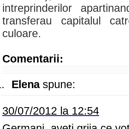
intreprinderilor apartina
transferau capitalul cat
culoare.
Comentarii:
.
Elena
spune:
30/07/2012 la 12:54
Germani, aveti grija ce vota