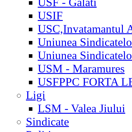
USF - Galati
USIF
USC,Invatamantul 
Uniunea Sindicatel
Uniunea Sindicatel
USM - Maramures
USFPPC FORTA L
Ligi
LSM - Valea Jiului
Sindicate