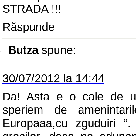
STRADA !!!
Răspunde
Butza
spune:
o
30/07/2012 la 14:44
Da! Asta e o cale de u
speriem de amenintari
Europaaa,cu zguduiri “