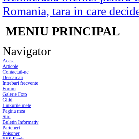
Romania, tara in care decide
MENIU PRINCIPAL
Navigator
Acasa
Articole
Contactati-ne
Descarcari
Intrebari frecvente
Forum
Galerie Foto
Ghid
Linkurile mele
Pagina mea
Stiri
Buletin Informativ
Parteneri
Poisoner
RSS Feeds