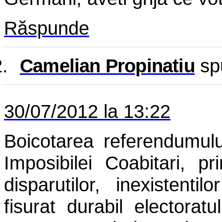
Răspunde
.
Camelian Propinatiu
sp
30/07/2012 la 13:22
Boicotarea referendumul
Imposibilei Coabitari, pri
disparutilor, inexistenti
fisurat durabil electorat