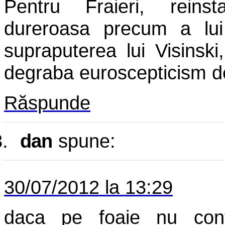
Pentru Fraieri, reinst
dureroasa precum a lu
supraputerea lui Visins
degraba euroscepticism dec
Răspunde
.
dan
spune:
30/07/2012 la 13:29
daca pe foaie nu c