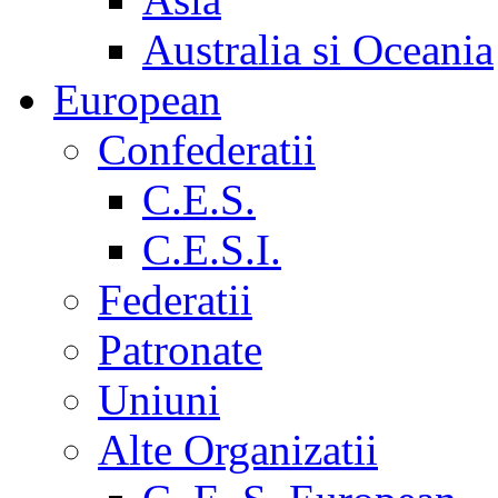
Australia si Oceania
European
Confederatii
C.E.S.
C.E.S.I.
Federatii
Patronate
Uniuni
Alte Organizatii