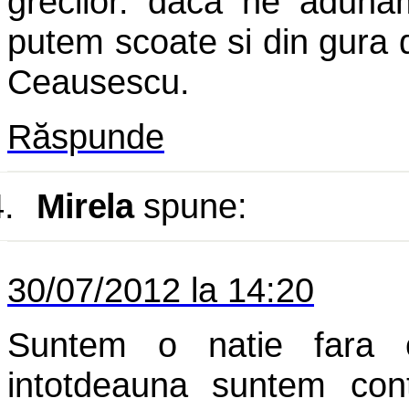
grecilor. daca ne aduna
putem scoate si din gura 
Ceausescu.
Răspunde
.
Mirela
spune:
30/07/2012 la 14:20
Suntem o natie fara c
intotdeauna suntem cont